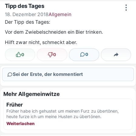
Zum Inhalt springen
Tipp des Tages
⋮
18. Dezember 2018
Allgemein
Der Tipp des Tages:
Vor dem Zwiebelschneiden ein Bier trinken.
Hilft zwar nicht, schmeckt aber.
0
0
0
Lustig
Nicht lustig
Kommentare
Teilen
Sei der Erste, der kommentiert
Mehr Allgemeinwitze
Früher
Früher habe ich gehustet um meinen Furz zu übertönen,
heute furze ich um meine Husten zu übertönen.
Weiterlachen