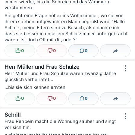
immer wieder, bis die Schreie und das Wimmern
verstummen.
Sie geht eine Etage höher ins Wohnzimmer, wo sie von
ihrem soeben aufgewachten Mann begrüßt wird: "Hallo
Schatz, meine Eltern sind zu Besuch, also dachte ich,
dass sie besser in unserem Schlafzimmer untergebracht
wären. Ist doch OK mit dir, oder?"
0
0
0
Lustig
Nicht lustig
Kommentare
Teilen
Herr Müller und Frau Schulze
⋮
Herr Müller und Frau Schulze waren zwanzig Jahre
glücklich verheiratet…
…bis sie sich kennenlernten.
0
0
0
Lustig
Nicht lustig
Kommentare
Teilen
Schrill
⋮
Frau Rehbein macht die Wohnung sauber und singt
vor sich hin.