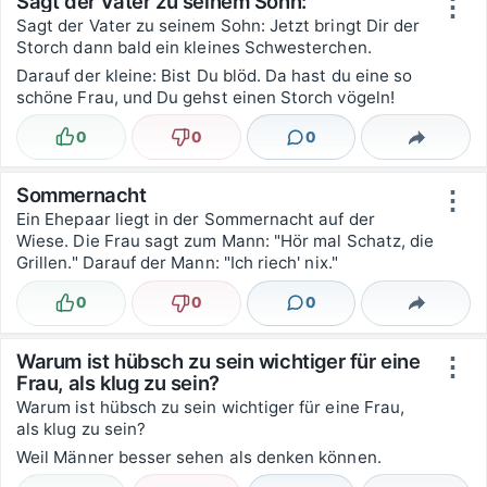
Sagt der Vater zu seinem Sohn:
⋮
Sagt der Vater zu seinem Sohn: Jetzt bringt Dir der
Storch dann bald ein kleines Schwesterchen.
Darauf der kleine: Bist Du blöd. Da hast du eine so
schöne Frau, und Du gehst einen Storch vögeln!
0
0
0
Lustig
Nicht lustig
Kommentare
Teilen
Sommernacht
⋮
Ein Ehepaar liegt in der Sommernacht auf der
Wiese. Die Frau sagt zum Mann: "Hör mal Schatz, die
Grillen." Darauf der Mann: "Ich riech' nix."
0
0
0
Lustig
Nicht lustig
Kommentare
Teilen
Warum ist hübsch zu sein wichtiger für eine
⋮
Frau, als klug zu sein?
Warum ist hübsch zu sein wichtiger für eine Frau,
als klug zu sein?
Weil Männer besser sehen als denken können.