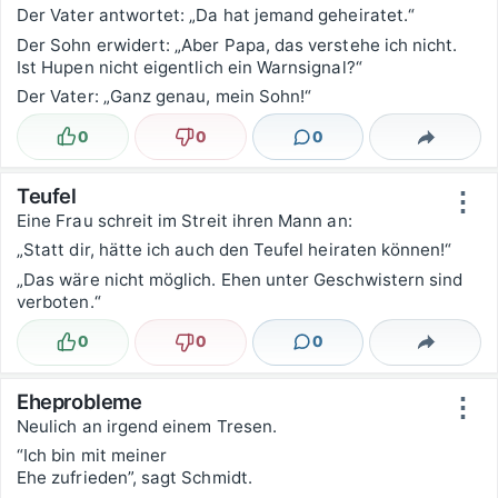
Der Vater antwortet: „Da hat jemand geheiratet.“
Der Sohn erwidert: „Aber Papa, das verstehe ich nicht.
Ist Hupen nicht eigentlich ein Warnsignal?“
Der Vater: „Ganz genau, mein Sohn!“
0
0
0
Lustig
Nicht lustig
Kommentare
Teilen
Teufel
⋮
Eine Frau schreit im Streit ihren Mann an:
„Statt dir, hätte ich auch den Teufel heiraten können!“
„Das wäre nicht möglich. Ehen unter Geschwistern sind
verboten.“
0
0
0
Lustig
Nicht lustig
Kommentare
Teilen
Eheprobleme
⋮
Neulich an irgend einem Tresen.
“Ich bin mit meiner
Ehe zufrieden”, sagt Schmidt.