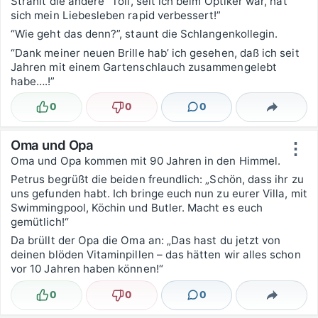
Strahlt die andere “Toll, seit ich beim Optiker war, hat
sich mein Liebesleben rapid verbessert!”
“Wie geht das denn?”, staunt die Schlangenkollegin.
“Dank meiner neuen Brille hab’ ich gesehen, daß ich seit
Jahren mit einem Gartenschlauch zusammengelebt
habe….!”
0
0
0
Lustig
Nicht lustig
Kommentare
Teilen
Oma und Opa
⋮
Oma und Opa kommen mit 90 Jahren in den Himmel.
Petrus begrüßt die beiden freundlich: „Schön, dass ihr zu
uns gefunden habt. Ich bringe euch nun zu eurer Villa, mit
Swimmingpool, Köchin und Butler. Macht es euch
gemütlich!“
Da brüllt der Opa die Oma an: „Das hast du jetzt von
deinen blöden Vitaminpillen – das hätten wir alles schon
vor 10 Jahren haben können!“
0
0
0
Lustig
Nicht lustig
Kommentare
Teilen