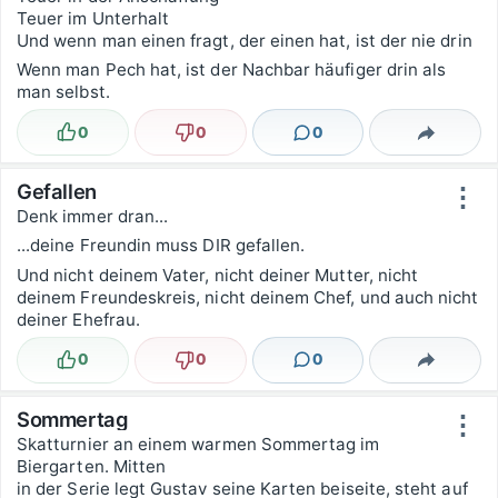
Teuer im Unterhalt
Und wenn man einen fragt, der einen hat, ist der nie drin
Wenn man Pech hat, ist der Nachbar häufiger drin als
man selbst.
0
0
0
Lustig
Nicht lustig
Kommentare
Teilen
Gefallen
⋮
Denk immer dran...
...deine Freundin muss DIR gefallen.
Und nicht deinem Vater, nicht deiner Mutter, nicht
deinem Freundeskreis, nicht deinem Chef, und auch nicht
deiner Ehefrau.
0
0
0
Lustig
Nicht lustig
Kommentare
Teilen
Sommertag
⋮
Skatturnier an einem warmen Sommertag im
Biergarten. Mitten
in der Serie legt Gustav seine Karten beiseite, steht auf