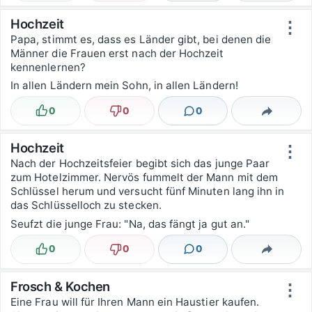
Hochzeit
⋮
Papa, stimmt es, dass es Länder gibt, bei denen die
Männer die Frauen erst nach der Hochzeit
kennenlernen?
In allen Ländern mein Sohn, in allen Ländern!
0
0
0
Lustig
Nicht lustig
Kommentare
Teilen
Hochzeit
⋮
Nach der Hochzeitsfeier begibt sich das junge Paar
zum Hotelzimmer. Nervös fummelt der Mann mit dem
Schlüssel herum und versucht fünf Minuten lang ihn in
das Schlüsselloch zu stecken.
Seufzt die junge Frau: "Na, das fängt ja gut an."
0
0
0
Lustig
Nicht lustig
Kommentare
Teilen
Frosch & Kochen
⋮
Eine Frau will für Ihren Mann ein Haustier kaufen.