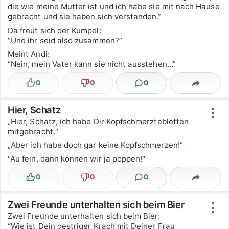
die wie meine Mutter ist und ich habe sie mit nach Hause
gebracht und sie haben sich verstanden.”
Da freut sich der Kumpel:
“Und ihr seid also zusammen?”
Meint Andi:
“Nein, mein Vater kann sie nicht ausstehen…”
0
0
0
Lustig
Nicht lustig
Kommentare
Teilen
Hier, Schatz
⋮
„Hier, Schatz, ich habe Dir Kopfschmerztabletten
mitgebracht.“
„Aber ich habe doch gar keine Kopfschmerzen!“
"Au fein, dann können wir ja poppen!"
0
0
0
Lustig
Nicht lustig
Kommentare
Teilen
Zwei Freunde unterhalten sich beim Bier
⋮
Zwei Freunde unterhalten sich beim Bier:
“Wie ist Dein gestriger Krach mit Deiner Frau