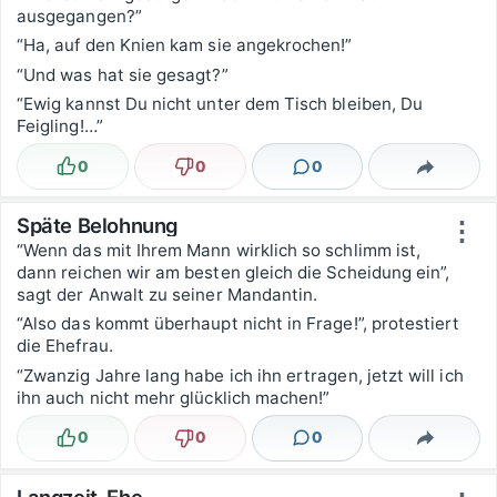
ausgegangen?”
“Ha, auf den Knien kam sie angekrochen!”
“Und was hat sie gesagt?”
“Ewig kannst Du nicht unter dem Tisch bleiben, Du
Feigling!…”
0
0
0
Lustig
Nicht lustig
Kommentare
Teilen
Späte Belohnung
⋮
“Wenn das mit Ihrem Mann wirklich so schlimm ist,
dann reichen wir am besten gleich die Scheidung ein”,
sagt der Anwalt zu seiner Mandantin.
“Also das kommt überhaupt nicht in Frage!”, protestiert
die Ehefrau.
“Zwanzig Jahre lang habe ich ihn ertragen, jetzt will ich
ihn auch nicht mehr glücklich machen!”
0
0
0
Lustig
Nicht lustig
Kommentare
Teilen
Langzeit-Ehe