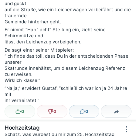
und guckt
auf die Straße, wie ein Leichenwagen vorbeifährt und die
trauernde
Gemeinde hinterher geht.
Er nimmt “Hab` acht” Stellung ein, zieht seine
Schirmmütze und
lässt den Leichenzug vorbeigehen.
Da sagt einer seiner Mitspieler:
“Ich finde das toll, dass Du in der entscheidenden Phase
unserer
Skatrunde innehältst, um diesem Leichenzug Referenz
zu erweisen.
Wirklich klasse!”
“Na ja,” erwidert Gustaf, “schließlich war ich ja 24 Jahre
mit
ihr verheiratet!”
0
0
0
Lustig
Nicht lustig
Kommentare
Teilen
Hochzeitstag
⋮
Schatz, was würdest du mir zum 25. Hochzeitstag