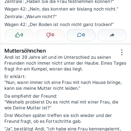
Zentrale: „Haben Sie die Frau festnehmen können?“
Wagen 42: „Nein, das konnten wir bislang noch nicht.“
Zentrale: „Warum nicht?“
Wagen 42: „Der Boden ist noch nicht ganz trocken!“
0
0
0
Lustig
Nicht lustig
Kommentare
Teilen
Muttersöhnchen
⋮
Andi ist 39 Jahre alt und im Unterschied zu seinen
Freunden noch immer nicht unter der Haube. Eines Tages
fragt ihn ein Kumpel, woran das liegt.
Er erklärt:
“Nun, wann immer ich eine Frau mit nach Hause bringe,
kann sie meine Mutter nicht leiden.”
Da empfiehlt der Freund:
“Weshalb probierst Du es nicht mal mit einer Frau, die
wie Deine Mutter ist?”
Drei Wochen später treffen sie sich wieder und der
Freund fragt, ob es Fortschritte gab.
“Ja”, bestätigt Andi, “ich habe eine Frau kennengelernt,