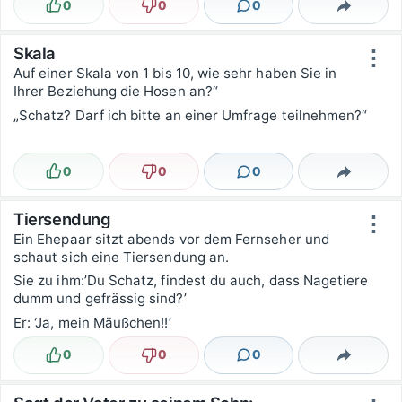
0
0
0
Lustig
Nicht lustig
Kommentare
Teilen
Skala
⋮
Auf einer Skala von 1 bis 10, wie sehr haben Sie in
Ihrer Beziehung die Hosen an?“
„Schatz? Darf ich bitte an einer Umfrage teilnehmen?“
0
0
0
Lustig
Nicht lustig
Kommentare
Teilen
Tiersendung
⋮
Ein Ehepaar sitzt abends vor dem Fernseher und
schaut sich eine Tiersendung an.
Sie zu ihm:’Du Schatz, findest du auch, dass Nagetiere
dumm und gefrässig sind?’
Er: ‘Ja, mein Mäußchen!!’
0
0
0
Lustig
Nicht lustig
Kommentare
Teilen