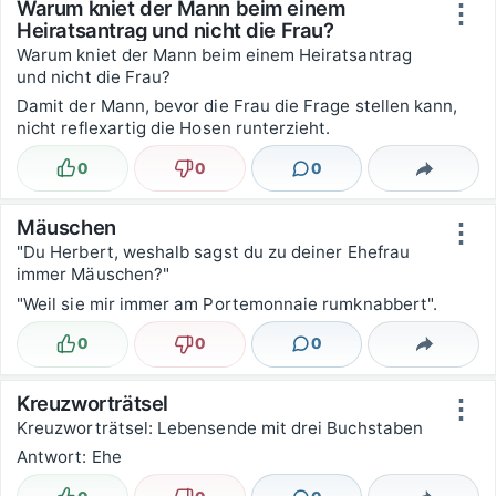
Warum kniet der Mann beim einem
⋮
Heiratsantrag und nicht die Frau?
Warum kniet der Mann beim einem Heiratsantrag
und nicht die Frau?
Damit der Mann, bevor die Frau die Frage stellen kann,
nicht reflexartig die Hosen runterzieht.
0
0
0
Lustig
Nicht lustig
Kommentare
Teilen
Mäuschen
⋮
"Du Herbert, weshalb sagst du zu deiner Ehefrau
immer Mäuschen?"
"Weil sie mir immer am Portemonnaie rumknabbert".
0
0
0
Lustig
Nicht lustig
Kommentare
Teilen
Kreuzworträtsel
⋮
Kreuzworträtsel: Lebensende mit drei Buchstaben
Antwort: Ehe