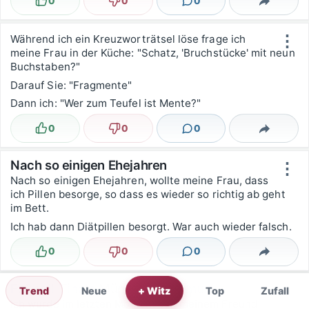
0
0
0
Lustig
Nicht lustig
Kommentare
Teilen
⋮
Während ich ein Kreuzworträtsel löse frage ich
meine Frau in der Küche: "Schatz, 'Bruchstücke' mit neun
Buchstaben?"
Darauf Sie: "Fragmente"
Dann ich: "Wer zum Teufel ist Mente?"
0
0
0
Lustig
Nicht lustig
Kommentare
Teilen
Nach so einigen Ehejahren
⋮
Nach so einigen Ehejahren, wollte meine Frau, dass
ich Pillen besorge, so dass es wieder so richtig ab geht
im Bett.
Ich hab dann Diätpillen besorgt. War auch wieder falsch.
0
0
0
Lustig
Nicht lustig
Kommentare
Teilen
Fußball-Finale München-Dortmund
⋮
Trend
Neue
+ Witz
Top
Zufall
Ich wurde im letzten Moment von meinem Freund