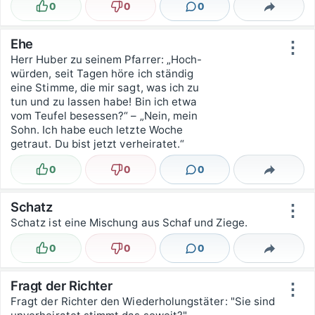
0
0
0
Lustig
Nicht lustig
Kommentare
Teilen
Ehe
⋮
Herr Huber zu seinem Pfarrer: „Hoch-
würden, seit Tagen höre ich ständig
eine Stimme, die mir sagt, was ich zu
tun und zu lassen habe! Bin ich etwa
vom Teufel besessen?“ – „Nein, mein
Sohn. Ich habe euch letzte Woche
getraut. Du bist jetzt verheiratet.“
0
0
0
Lustig
Nicht lustig
Kommentare
Teilen
Schatz
⋮
Schatz ist eine Mischung aus Schaf und Ziege.
0
0
0
Lustig
Nicht lustig
Kommentare
Teilen
Fragt der Richter
⋮
Fragt der Richter den Wiederholungstäter: "Sie sind