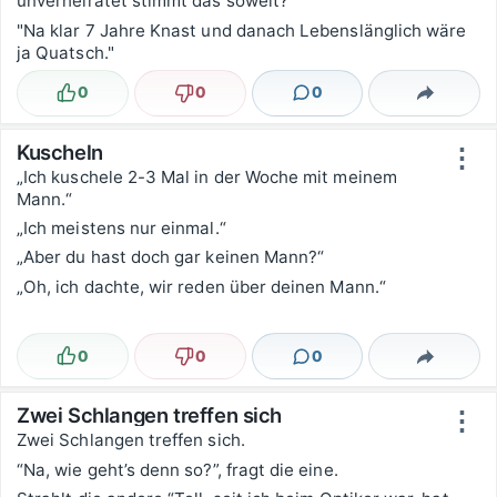
unverheiratet stimmt das soweit?"
"Na klar 7 Jahre Knast und danach Lebenslänglich wäre
ja Quatsch."
0
0
0
Lustig
Nicht lustig
Kommentare
Teilen
Kuscheln
⋮
„Ich kuschele 2-3 Mal in der Woche mit meinem
Mann.“
„Ich meistens nur einmal.“
„Aber du hast doch gar keinen Mann?“
„Oh, ich dachte, wir reden über deinen Mann.“
0
0
0
Lustig
Nicht lustig
Kommentare
Teilen
Zwei Schlangen treffen sich
⋮
Zwei Schlangen treffen sich.
“Na, wie geht’s denn so?”, fragt die eine.