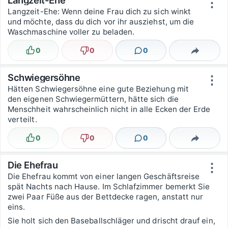
⋮
Langzeit-Ehe: Wenn deine Frau dich zu sich winkt
und möchte, dass du dich vor ihr ausziehst, um die
Waschmaschine voller zu beladen.
0
0
0
Lustig
Nicht lustig
Kommentare
Teilen
Schwiegersöhne
⋮
Hätten Schwiegersöhne eine gute Beziehung mit
den eigenen Schwiegermüttern, hätte sich die
Menschheit wahrscheinlich nicht in alle Ecken der Erde
verteilt.
0
0
0
Lustig
Nicht lustig
Kommentare
Teilen
Die Ehefrau
⋮
Die Ehefrau kommt von einer langen Geschäftsreise
spät Nachts nach Hause. Im Schlafzimmer bemerkt Sie
zwei Paar Füße aus der Bettdecke ragen, anstatt nur
eins.
Sie holt sich den Baseballschläger und drischt drauf ein,