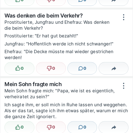
Lustig
Nicht lustig
Kommentare
Teilen
Was denken die beim Verkehr?
⋮
Prostituierte, Jungfrau und Ehefrau: Was denken
die beim Verkehr?
Prostituierte: "Er hat gut bezahlt!"
Jungfrau: "Hoffentlich werde ich nicht schwanger!"
Ehefrau: "Die Decke müsste mal wieder gestrichen
werden!
0
0
0
Lustig
Nicht lustig
Kommentare
Teilen
Mein Sohn fragte mich
⋮
Mein Sohn fragte mich: "Papa, wie ist es eigentlich,
verheiratet zu sein?"
Ich sagte ihm, er soll mich in Ruhe lassen und weggehen.
Als er das tat, sagte ich ihm etwas später, warum er mich
die ganze Zeit ignoriert.
0
0
0
Lustig
Nicht lustig
Kommentare
Teilen