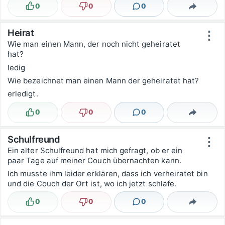
0
0
0
Lustig
Nicht lustig
Kommentare
Teilen
Heirat
⋮
Wie man einen Mann, der noch nicht geheiratet
hat?
ledig
Wie bezeichnet man einen Mann der geheiratet hat?
erledigt.
0
0
0
Lustig
Nicht lustig
Kommentare
Teilen
Schulfreund
⋮
Ein alter Schulfreund hat mich gefragt, ob er ein
paar Tage auf meiner Couch übernachten kann.
Ich musste ihm leider erklären, dass ich verheiratet bin
und die Couch der Ort ist, wo ich jetzt schlafe.
0
0
0
Lustig
Nicht lustig
Kommentare
Teilen