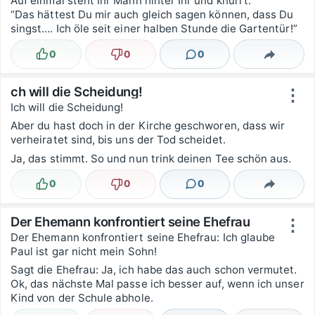
Auf einmal steht Ihr Mann hinter Ihr und knurrt:
“Das hättest Du mir auch gleich sagen können, dass Du
singst…. Ich öle seit einer halben Stunde die Gartentür!”
0
0
0
Lustig
Nicht lustig
Kommentare
Teilen
ch will die Scheidung!
⋮
Ich will die Scheidung!
Aber du hast doch in der Kirche geschworen, dass wir
verheiratet sind, bis uns der Tod scheidet.
Ja, das stimmt. So und nun trink deinen Tee schön aus.
0
0
0
Lustig
Nicht lustig
Kommentare
Teilen
Der Ehemann konfrontiert seine Ehefrau
⋮
Der Ehemann konfrontiert seine Ehefrau: Ich glaube
Paul ist gar nicht mein Sohn!
Sagt die Ehefrau: Ja, ich habe das auch schon vermutet.
Ok, das nächste Mal passe ich besser auf, wenn ich unser
Kind von der Schule abhole.