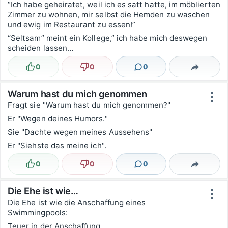
“Ich habe geheiratet, weil ich es satt hatte, im möblierten
Zimmer zu wohnen, mir selbst die Hemden zu waschen
und ewig im Restaurant zu essen!”
“Seltsam” meint ein Kollege,” ich habe mich deswegen
scheiden lassen…
0
0
0
Lustig
Nicht lustig
Kommentare
Teilen
Warum hast du mich genommen
⋮
Fragt sie "Warum hast du mich genommen?"
Er "Wegen deines Humors."
Sie "Dachte wegen meines Aussehens"
Er "Siehste das meine ich".
0
0
0
Lustig
Nicht lustig
Kommentare
Teilen
Die Ehe ist wie…
⋮
Die Ehe ist wie die Anschaffung eines
Swimmingpools:
Teuer in der Anschaffung