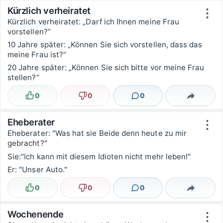
Kürzlich verheiratet
⋮
Kürzlich verheiratet: „Darf ich Ihnen meine Frau
vorstellen?“
10 Jahre später: „Können Sie sich vorstellen, dass das
meine Frau ist?“
20 Jahre später: „Können Sie sich bitte vor meine Frau
stellen?“
0
0
0
Lustig
Nicht lustig
Kommentare
Teilen
Eheberater
⋮
Eheberater: "Was hat sie Beide denn heute zu mir
gebracht?"
Sie:"Ich kann mit diesem Idioten nicht mehr leben!"
Er: "Unser Auto."
0
0
0
Lustig
Nicht lustig
Kommentare
Teilen
Wochenende
⋮