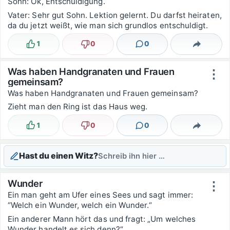
Sohn: Ok, Entschuldigung.
Vater: Sehr gut Sohn. Lektion gelernt. Du darfst heiraten,
da du jetzt weißt, wie man sich grundlos entschuldigt.
1
0
0
Lustig
Nicht lustig
Kommentare
Teilen
Was haben Handgranaten und Frauen
⋮
gemeinsam?
Was haben Handgranaten und Frauen gemeinsam?
Zieht man den Ring ist das Haus weg.
1
0
0
Lustig
Nicht lustig
Kommentare
Teilen
Hast du einen Witz?
Schreib ihn hier …
Wunder
⋮
Ein man geht am Ufer eines Sees und sagt immer:
“Welch ein Wunder, welch ein Wunder.“
Ein anderer Mann hört das und fragt: „Um welches
Wunder handelt es sich denn?“