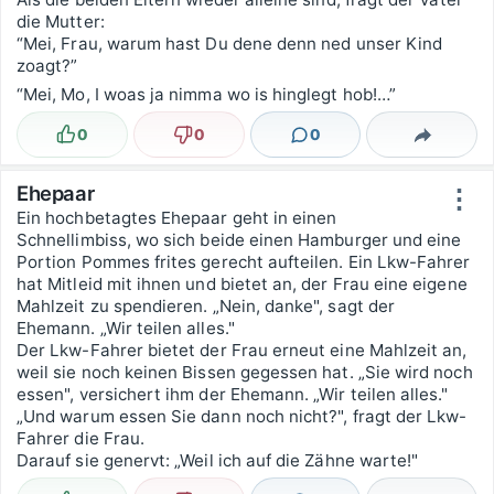
die Mutter:
“Mei, Frau, warum hast Du dene denn ned unser Kind
zoagt?”
“Mei, Mo, I woas ja nimma wo is hinglegt hob!…”
0
0
0
Lustig
Nicht lustig
Kommentare
Teilen
Ehepaar
⋮
Ein hochbetagtes Ehepaar geht in einen
Schnellimbiss, wo sich beide einen Hamburger und eine
Portion Pommes frites gerecht aufteilen. Ein Lkw-Fahrer
hat Mitleid mit ihnen und bietet an, der Frau eine eigene
Mahlzeit zu spendieren. „Nein, danke", sagt der
Ehemann. „Wir teilen alles."
Der Lkw-Fahrer bietet der Frau erneut eine Mahlzeit an,
weil sie noch keinen Bissen gegessen hat. „Sie wird noch
essen", versichert ihm der Ehemann. „Wir teilen alles."
„Und warum essen Sie dann noch nicht?", fragt der Lkw-
Fahrer die Frau.
Darauf sie genervt: „Weil ich auf die Zähne warte!"