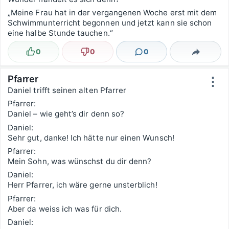
„Meine Frau hat in der vergangenen Woche erst mit dem
Schwimmunterricht begonnen und jetzt kann sie schon
eine halbe Stunde tauchen.“
0
0
0
Lustig
Nicht lustig
Kommentare
Teilen
Pfarrer
⋮
Daniel trifft seinen alten Pfarrer
Pfarrer:
Daniel – wie geht’s dir denn so?
Daniel:
Sehr gut, danke! Ich hätte nur einen Wunsch!
Pfarrer:
Mein Sohn, was wünschst du dir denn?
Daniel:
Herr Pfarrer, ich wäre gerne unsterblich!
Pfarrer:
Aber da weiss ich was für dich.
Daniel: