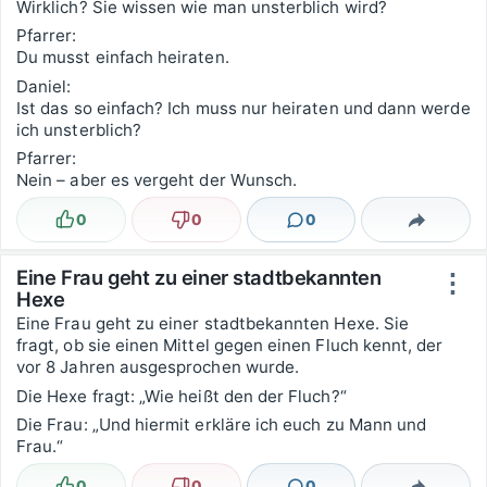
Wirklich? Sie wissen wie man unsterblich wird?
Pfarrer:
Du musst einfach heiraten.
Daniel:
Ist das so einfach? Ich muss nur heiraten und dann werde
ich unsterblich?
Pfarrer:
Nein – aber es vergeht der Wunsch.
0
0
0
Lustig
Nicht lustig
Kommentare
Teilen
Eine Frau geht zu einer stadtbekannten
⋮
Hexe
Eine Frau geht zu einer stadtbekannten Hexe. Sie
fragt, ob sie einen Mittel gegen einen Fluch kennt, der
vor 8 Jahren ausgesprochen wurde.
Die Hexe fragt: „Wie heißt den der Fluch?“
Die Frau: „Und hiermit erkläre ich euch zu Mann und
Frau.“
0
0
0