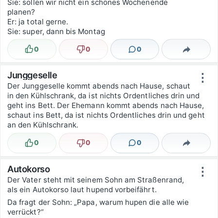
Sie: sollen wir nicht ein schönes Wochenende
planen?
Er: ja total gerne.
Sie: super, dann bis Montag
0
0
0
Lustig
Nicht lustig
Kommentare
Teilen
Junggeselle
⋮
Der Junggeselle kommt abends nach Hause, schaut
in den Kühlschrank, da ist nichts Ordentliches drin und
geht ins Bett. Der Ehemann kommt abends nach Hause,
schaut ins Bett, da ist nichts Ordentliches drin und geht
an den Kühlschrank.
0
0
0
Lustig
Nicht lustig
Kommentare
Teilen
Autokorso
⋮
Der Vater steht mit seinem Sohn am Straßenrand,
als ein Autokorso laut hupend vorbeifährt.
Da fragt der Sohn: „Papa, warum hupen die alle wie
verrückt?“