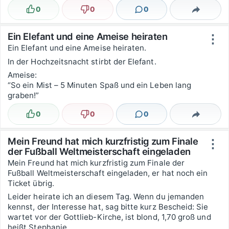
0
0
0
Lustig
Nicht lustig
Kommentare
Teilen
Ein Elefant und eine Ameise heiraten
⋮
Ein Elefant und eine Ameise heiraten.
In der Hochzeitsnacht stirbt der Elefant.
Ameise:
“So ein Mist – 5 Minuten Spaß und ein Leben lang
graben!”
0
0
0
Lustig
Nicht lustig
Kommentare
Teilen
Mein Freund hat mich kurzfristig zum Finale
⋮
der Fußball Weltmeisterschaft eingeladen
Mein Freund hat mich kurzfristig zum Finale der
Fußball Weltmeisterschaft eingeladen, er hat noch ein
Ticket übrig.
Leider heirate ich an diesem Tag. Wenn du jemanden
kennst, der Interesse hat, sag bitte kurz Bescheid: Sie
wartet vor der Gottlieb-Kirche, ist blond, 1,70 groß und
heißt Stephanie.