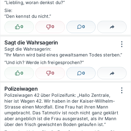
“Liebling, woran denkst du?”
Sie:
“Den kennst du nicht.”
0
0
0
Lustig
Nicht lustig
Kommentare
Teilen
Sagt die Wahrsagerin
⋮
Sagt die Wahrsagerin:
“Ihr Mann wird bald eines gewaltsamen Todes sterben.”
“Und ich? Werde ich freigesprochen?”
0
0
0
Lustig
Nicht lustig
Kommentare
Teilen
Polizeiwagen
⋮
Polizeiwagen 42 über Polizeifunk: „Hallo Zentrale,
hier ist Wagen 42. Wir haben in der Kaiser-Willhelm-
Strasse einen Mordfall. Eine Frau hat ihren Mann
umgebracht. Das Tatmotiv ist noch nicht ganz geklärt
aber angeblich ist die Frau ausgerastet, als ihr Mann
über den frisch gewischten Boden gelaufen ist.“