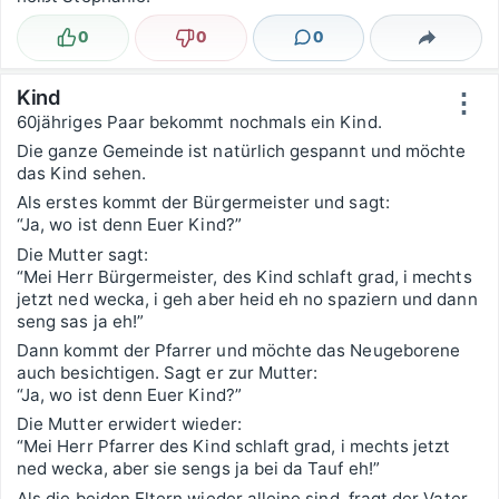
0
0
0
Lustig
Nicht lustig
Kommentare
Teilen
Kind
⋮
60jähriges Paar bekommt nochmals ein Kind.
Die ganze Gemeinde ist natürlich gespannt und möchte
das Kind sehen.
Als erstes kommt der Bürgermeister und sagt:
“Ja, wo ist denn Euer Kind?”
Die Mutter sagt:
“Mei Herr Bürgermeister, des Kind schlaft grad, i mechts
jetzt ned wecka, i geh aber heid eh no spaziern und dann
seng sas ja eh!”
Dann kommt der Pfarrer und möchte das Neugeborene
auch besichtigen. Sagt er zur Mutter:
“Ja, wo ist denn Euer Kind?”
Die Mutter erwidert wieder:
“Mei Herr Pfarrer des Kind schlaft grad, i mechts jetzt
ned wecka, aber sie sengs ja bei da Tauf eh!”
Als die beiden Eltern wieder alleine sind, fragt der Vater