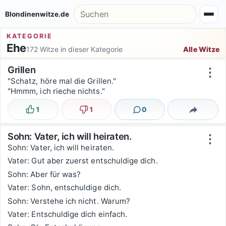
Zum Inhalt springen
Suche nach:
Blondinenwitze.de
KATEGORIE
Ehe
172 Witze in dieser Kategorie
Alle Witze
Witzsortierung
Grillen
⋮
"Schatz, höre mal die Grillen."
"Hmmm, ich rieche nichts."
1
1
0
Lustig
Nicht lustig
Kommentare
Teilen
Sohn: Vater, ich will heiraten.
⋮
Sohn: Vater, ich will heiraten.
Vater: Gut aber zuerst entschuldige dich.
Sohn: Aber für was?
Vater: Sohn, entschuldige dich.
Sohn: Verstehe ich nicht. Warum?
Vater: Entschuldige dich einfach.