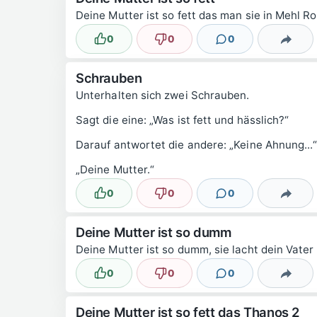
Deine Mutter ist so fett das man sie in Mehl Ro
0
0
0
Lustig
Nicht lustig
Kommentare
Teilen
Schrauben
Unterhalten sich zwei Schrauben.
Sagt die eine: „Was ist fett und hässlich?“
Darauf antwortet die andere: „Keine Ahnung...
„Deine Mutter.“
0
0
0
Lustig
Nicht lustig
Kommentare
Teilen
Deine Mutter ist so dumm
Deine Mutter ist so dumm, sie lacht dein Vater 
0
0
0
Lustig
Nicht lustig
Kommentare
Teilen
Deine Mutter ist so fett das Thanos 2