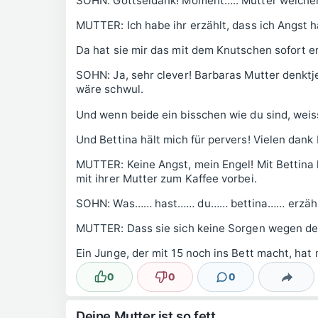
SOHN: Gottseidank! Moment….. Mutter welch
MUTTER: Ich habe ihr erzählt, dass ich Angst 
Da hat sie mir das mit dem Knutschen sofort er
SOHN: Ja, sehr clever! Barbaras Mutter denktje
wäre schwul.
Und wenn beide ein bisschen wie du sind, weis
Und Bettina hält mich für pervers! Vielen dank 
MUTTER: Keine Angst, mein Engel! Mit Bettina 
mit ihrer Mutter zum Kaffee vorbei.
SOHN: Was…… hast…… du…… bettina…… erzähl
MUTTER: Dass sie sich keine Sorgen wegen d
Ein Junge, der mit 15 noch ins Bett macht, hat
0
0
0
Lustig
Nicht lustig
Kommentare
Teilen
Deine Mutter ist so fett