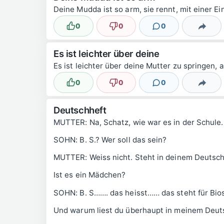
Deine Mudda ist so arm, sie rennt, mit einer E
0
0
0
Lustig
Nicht lustig
Kommentare
Teilen
Es ist leichter über deine
Es ist leichter über deine Mutter zu springen
0
0
0
Lustig
Nicht lustig
Kommentare
Teilen
Deutschheft
MUTTER: Na, Schatz, wie war es in der Schule. 
SOHN: B. S.? Wer soll das sein?
MUTTER: Weiss nicht. Steht in deinem Deutschh
Ist es ein Mädchen?
SOHN: B. S……. das heisst…… das steht für Bio
Und warum liest du überhaupt in meinem Deut