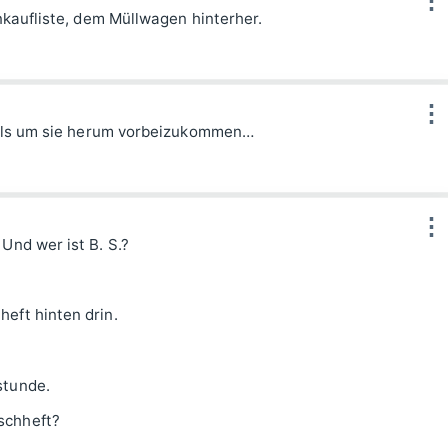
⋮
inkaufliste, dem Müllwagen hinterher.
⋮
, als um sie herum vorbeizukommen…
⋮
Und wer ist B. S.?
eft hinten drin.
stunde.
schheft?