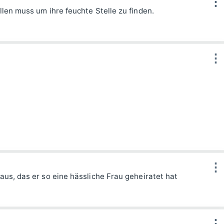
⋮
llen muss um ihre feuchte Stelle zu finden.
⋮
“
⋮
aus, das er so eine hässliche Frau geheiratet hat
⋮