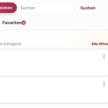
Suche nach:
Suchen
reichen
Favoriten
0
er Kategorie
Alle Witz
⋮
⋮