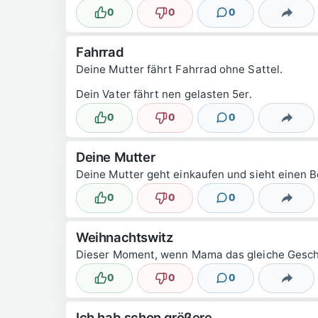
0
0
0
Lustig
Nicht lustig
Kommentare
Teilen
Fahrrad
Deine Mutter fährt Fahrrad ohne Sattel.
Dein Vater fährt nen gelasten 5er.
0
0
0
Lustig
Nicht lustig
Kommentare
Teilen
Deine Mutter
Deine Mutter geht einkaufen und sieht einen Be
0
0
0
Lustig
Nicht lustig
Kommentare
Teilen
Weihnachtswitz
Dieser Moment, wenn Mama das gleiche Gesch
0
0
0
Lustig
Nicht lustig
Kommentare
Teilen
Ich hab schon größere