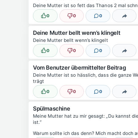
Deine Mutter ist so fett das Thanos 2 mal sch
0
0
0
Lustig
Nicht lustig
Kommentare
Teilen
Deine Mutter bellt wenn’s klingelt
Deine Mutter bellt wenn’s klingelt
0
0
0
Lustig
Nicht lustig
Kommentare
Teilen
Vom Benutzer übermittelter Beitrag
Deine Mutter ist so hässlich, dass die ganze 
trägt
0
0
0
Lustig
Nicht lustig
Kommentare
Teilen
Spülmaschine
Meine Mutter hat zu mir gesagt: „Du kannst di
ist.“
Warum sollte ich das denn? Mich macht doch au