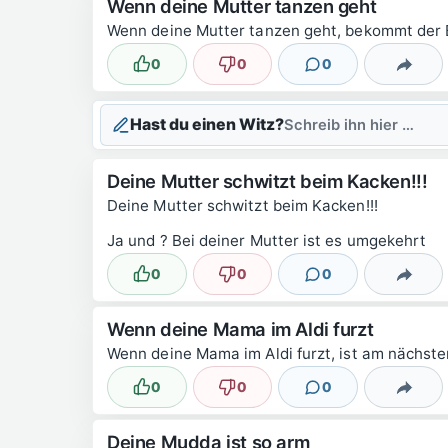
Wenn deine Mutter tanzen geht
Wenn deine Mutter tanzen geht, bekommt der B
0
0
0
Lustig
Nicht lustig
Kommentare
Teilen
Hast du einen Witz?
Schreib ihn hier …
Deine Mutter schwitzt beim Kacken!!!
Deine Mutter schwitzt beim Kacken!!!
Ja und ? Bei deiner Mutter ist es umgekehrt
0
0
0
Lustig
Nicht lustig
Kommentare
Teilen
Wenn deine Mama im Aldi furzt
Wenn deine Mama im Aldi furzt, ist am nächsten
0
0
0
Lustig
Nicht lustig
Kommentare
Teilen
Deine Mudda ist so arm