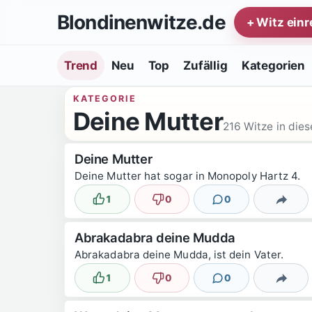
Zum Inhalt springen
Blondinenwitze.de
+ Witz ein
Trend
Neu
Top
Zufällig
Kategorien
KATEGORIE
Deine Mutter
216 Witze in dies
Deine Mutter
Deine Mutter hat sogar in Monopoly Hartz 4.
1
0
0
Lustig
Nicht lustig
Kommentare
Teilen
Abrakadabra deine Mudda
Abrakadabra deine Mudda, ist dein Vater.
1
0
0
Lustig
Nicht lustig
Kommentare
Teilen