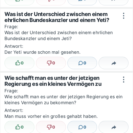
Lustig
Nicht lustig
Kommentare
Teilen
Was ist der Unterschied zwischen einem
⋮
ehrlichen Bundeskanzler und einem Yeti?
Frage:
Was ist der Unterschied zwischen einem ehrlichen
Bundeskanzler und einem Jeti?
Antwort:
Der Yeti wurde schon mal gesehen.
0
0
0
Lustig
Nicht lustig
Kommentare
Teilen
Wie schafft man es unter der jetzigen
⋮
Regierung es ein kleines Vermögen zu
bekommen?
Frage:
Wie schafft man es unter der jetzigen Regierung es ein
kleines Vermögen zu bekommen?
Antwort:
Man muss vorher ein großes gehabt haben.
0
0
0
Lustig
Nicht lustig
Kommentare
Teilen