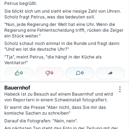
Petrus begrüßt.
Sie blickt sich um und sieht eine riesige Zahl von Uhren.
Scholz fragt Petrus, was das bedeuten soll.
"Nun, jede Regierung der Welt hat eine Uhr. Wenn die
Regierung eine Fehlentscheidung trifft, rücken die Zeiger
ein Stück weiter."
Scholz schaut noch einmal in die Runde und fragt dann:
"Und wo ist die deutsche Uhr?"
"Tja", meint Petrus, "die hängt in der Küche als
Ventilator!"
0
0
0
Lustig
Nicht lustig
Kommentare
Teilen
Bauernhof
⋮
Habeck ist zu Besuch auf einem Bauernhof und wird
von Reportern in einem Schweinstall fotografiert.
Er warnt die Presse "Aber nicht, dass Sie mir das
komische Sachen zu schreiben"
Darauf die Fotografen: "Nein, nein".
Am nächsten Tag steht das Foto in der Zeitung mit der