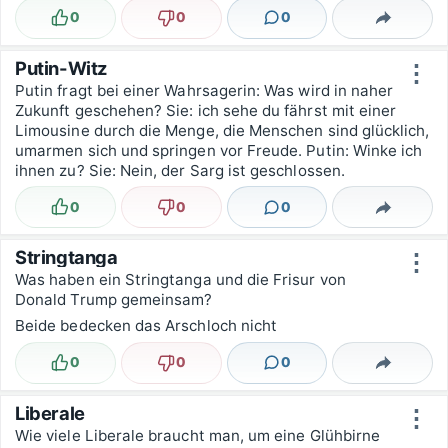
0
0
0
Lustig
Nicht lustig
Kommentare
Teilen
Putin-Witz
⋮
Putin fragt bei einer Wahrsagerin: Was wird in naher
Zukunft geschehen? Sie: ich sehe du fährst mit einer
Limousine durch die Menge, die Menschen sind glücklich,
umarmen sich und springen vor Freude. Putin: Winke ich
ihnen zu? Sie: Nein, der Sarg ist geschlossen.
0
0
0
Lustig
Nicht lustig
Kommentare
Teilen
Stringtanga
⋮
Was haben ein Stringtanga und die Frisur von
Donald Trump gemeinsam?
Beide bedecken das Arschloch nicht
0
0
0
Lustig
Nicht lustig
Kommentare
Teilen
Liberale
⋮
Wie viele Liberale braucht man, um eine Glühbirne