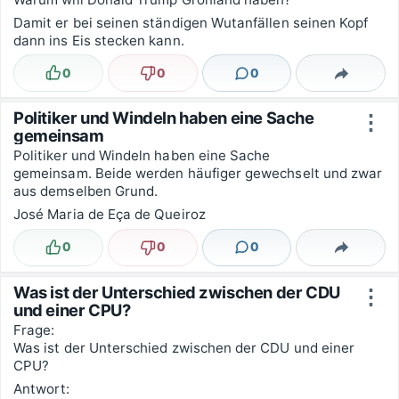
Damit er bei seinen ständigen Wutanfällen seinen Kopf
dann ins Eis stecken kann.
0
0
0
Lustig
Nicht lustig
Kommentare
Teilen
Politiker und Windeln haben eine Sache
⋮
gemeinsam
Politiker und Windeln haben eine Sache
gemeinsam. Beide werden häufiger gewechselt und zwar
aus demselben Grund.
José Maria de Eça de Queiroz
0
0
0
Lustig
Nicht lustig
Kommentare
Teilen
Was ist der Unterschied zwischen der CDU
⋮
und einer CPU?
Frage:
Was ist der Unterschied zwischen der CDU und einer
CPU?
Antwort: