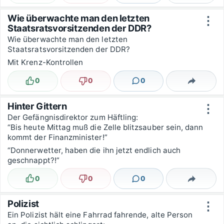
Wie überwachte man den letzten
⋮
Staatsratsvorsitzenden der DDR?
Wie überwachte man den letzten
Staatsratsvorsitzenden der DDR?
Mit Krenz-Kontrollen
0
0
0
Lustig
Nicht lustig
Kommentare
Teilen
Hinter Gittern
⋮
Der Gefängnisdirektor zum Häftling:
“Bis heute Mittag muß die Zelle blitzsauber sein, dann
kommt der Finanzminister!”
“Donnerwetter, haben die ihn jetzt endlich auch
geschnappt?!”
0
0
0
Lustig
Nicht lustig
Kommentare
Teilen
Polizist
⋮
Ein Polizist hält eine Fahrrad fahrende, alte Person