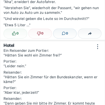
"Aha", erwidert der Autofahrer.
"Verstehen Sie", wiederholt der Passant, "wir gehen nun
von Auto zu Auto um zu sammeln."
"Und wieviel geben die Leute so im Durchschnitt?"
"Etwa 5 Liter ..."
0
0
0
Lustig
Nicht lustig
Kommentare
Teilen
Hotel
⋮
Ein Reisender zum Portier:
“Hätten Sie wohl ein Zimmer frei?”
Portier:
“Leider nein.”
Reisender:
“Hätten Sie ein Zimmer für den Bundeskanzler, wenn er
käme?”
Portier:
“Aber klar, jederzeit!”
Reisender:
“Dann geben Sie mir bitte ihr Zimmer. Er kommt heute