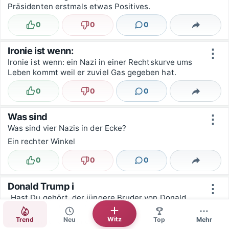
Präsidenten erstmals etwas Positives.
0
0
0
Lustig
Nicht lustig
Kommentare
Teilen
Ironie ist wenn:
⋮
Ironie ist wenn: ein Nazi in einer Rechtskurve ums
Leben kommt weil er zuviel Gas gegeben hat.
0
0
0
Lustig
Nicht lustig
Kommentare
Teilen
Was sind
⋮
Was sind vier Nazis in der Ecke?
Ein rechter Winkel
0
0
0
Lustig
Nicht lustig
Kommentare
Teilen
Donald Trump i
⋮
„Hast Du gehört, der jüngere Bruder von Donald
Trump ist gestorben.“
Witz
Trend
Neu
Top
Mehr
„Ja, es trifft halt immer die Falschen.“