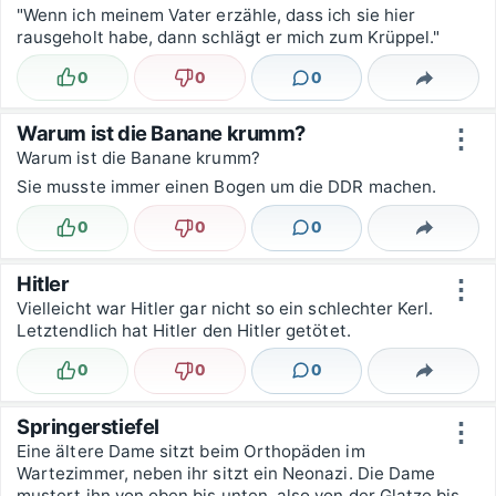
"Wenn ich meinem Vater erzähle, dass ich sie hier
rausgeholt habe, dann schlägt er mich zum Krüppel."
0
0
0
Lustig
Nicht lustig
Kommentare
Teilen
Warum ist die Banane krumm?
⋮
Warum ist die Banane krumm?
Sie musste immer einen Bogen um die DDR machen.
0
0
0
Lustig
Nicht lustig
Kommentare
Teilen
Hitler
⋮
Vielleicht war Hitler gar nicht so ein schlechter Kerl.
Letztendlich hat Hitler den Hitler getötet.
0
0
0
Lustig
Nicht lustig
Kommentare
Teilen
Springerstiefel
⋮
Eine ältere Dame sitzt beim Orthopäden im
Wartezimmer, neben ihr sitzt ein Neonazi. Die Dame
mustert ihn von oben bis unten, also von der Glatze bis