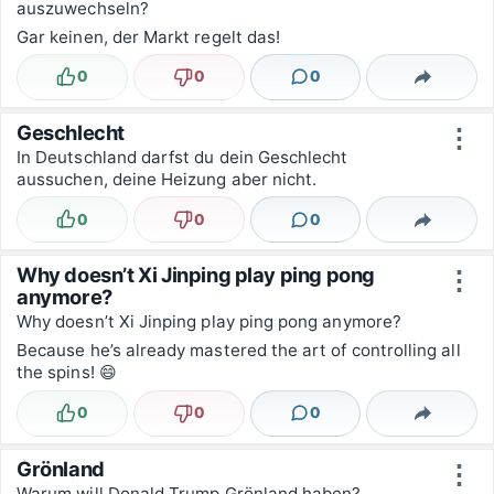
auszuwechseln?
Gar keinen, der Markt regelt das!
0
0
0
Lustig
Nicht lustig
Kommentare
Teilen
Geschlecht
⋮
In Deutschland darfst du dein Geschlecht
aussuchen, deine Heizung aber nicht.
0
0
0
Lustig
Nicht lustig
Kommentare
Teilen
Why doesn’t Xi Jinping play ping pong
⋮
anymore?
Why doesn’t Xi Jinping play ping pong anymore?
Because he’s already mastered the art of controlling all
the spins! 😄
0
0
0
Lustig
Nicht lustig
Kommentare
Teilen
Grönland
⋮
Warum will Donald Trump Grönland haben?