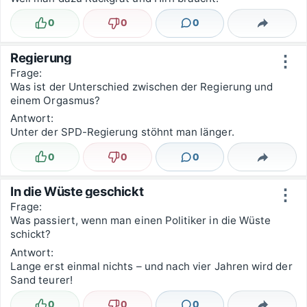
0
0
0
Lustig
Nicht lustig
Kommentare
Teilen
Regierung
⋮
Frage:
Was ist der Unterschied zwischen der Regierung und
einem Orgasmus?
Antwort:
Unter der SPD-Regierung stöhnt man länger.
0
0
0
Lustig
Nicht lustig
Kommentare
Teilen
In die Wüste geschickt
⋮
Frage:
Was passiert, wenn man einen Politiker in die Wüste
schickt?
Antwort:
Lange erst einmal nichts – und nach vier Jahren wird der
Sand teurer!
0
0
0