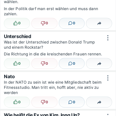
wählen.
In der Politik darf man erst wählen und muss dann
zahlen.
0
0
0
Lustig
Nicht lustig
Kommentare
Teilen
Unterschied
⋮
Was ist der Unterschied zwischen Donald Trump
und einem Rockstar?
Die Richtung in die die kreischenden Frauen rennen.
0
0
0
Lustig
Nicht lustig
Kommentare
Teilen
Nato
⋮
In der NATO zu sein ist wie eine Mitgliedschaft beim
Fitnessstudio. Man tritt ein, hofft aber, nie aktiv zu
werden
0
0
0
Lustig
Nicht lustig
Kommentare
Teilen
Wie heißt die Ex von Kim Jong Un?