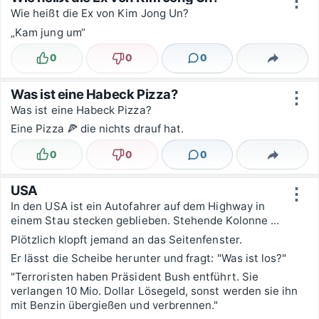
⋮
Wie heißt die Ex von Kim Jong Un?
„Kam jung um“
0
0
0
Lustig
Nicht lustig
Kommentare
Teilen
Was ist eine Habeck Pizza?
⋮
Was ist eine Habeck Pizza?
Eine Pizza 🍕 die nichts drauf hat.
0
0
0
Lustig
Nicht lustig
Kommentare
Teilen
USA
⋮
In den USA ist ein Autofahrer auf dem Highway in
einem Stau stecken geblieben. Stehende Kolonne ...
Plötzlich klopft jemand an das Seitenfenster.
Er lässt die Scheibe herunter und fragt: "Was ist los?"
"Terroristen haben Präsident Bush entführt. Sie
verlangen 10 Mio. Dollar Lösegeld, sonst werden sie ihn
mit Benzin übergießen und verbrennen."