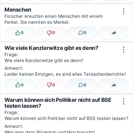
Menschen
⋮
Forscher kreuzten einen Menschen mit einem
Ferkel. Sie nannten es Merkel.
0
0
0
Lustig
Nicht lustig
Kommentare
Teilen
Wie viele Kanzlerwitze gibt es denn?
⋮
Frage:
Wie viele Kanzlerwitze gibt es denn?
Antwort:
Leider keinen Einzigen, es sind alles Tatsachenberichte!
0
0
0
Lustig
Nicht lustig
Kommentare
Teilen
Warum können sich Politiker nicht auf BSE
⋮
testen lassen?
Frage:
Warum können sich Politiker nicht auf BSE testen lassen?
Antwort:
Weil man dazu Rückgrat und Hirn braucht!