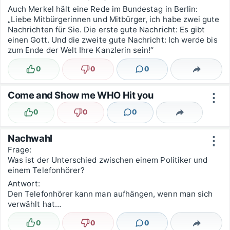
Auch Merkel hält eine Rede im Bundestag in Berlin:
„Liebe Mitbürgerinnen und Mitbürger, ich habe zwei gute
Nachrichten für Sie. Die erste gute Nachricht: Es gibt
einen Gott. Und die zweite gute Nachricht: Ich werde bis
zum Ende der Welt Ihre Kanzlerin sein!“
0
0
0
Lustig
Nicht lustig
Kommentare
Teilen
Come and Show me WHO Hit you
⋮
0
0
0
Lustig
Nicht lustig
Kommentare
Teilen
Nachwahl
⋮
Frage:
Was ist der Unterschied zwischen einem Politiker und
einem Telefonhörer?
Antwort:
Den Telefonhörer kann man aufhängen, wenn man sich
verwählt hat…
0
0
0
Lustig
Nicht lustig
Kommentare
Teilen