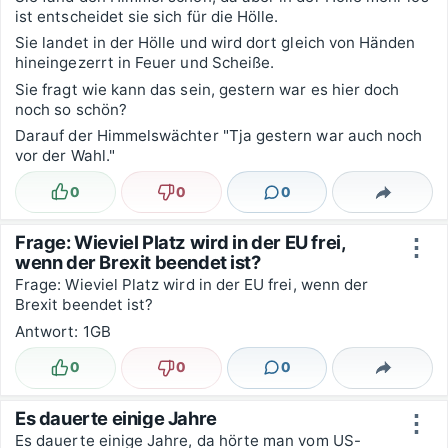
ist entscheidet sie sich für die Hölle.
Sie landet in der Hölle und wird dort gleich von Händen
hineingezerrt in Feuer und Scheiße.
Sie fragt wie kann das sein, gestern war es hier doch
noch so schön?
Darauf der Himmelswächter "Tja gestern war auch noch
vor der Wahl."
0
0
0
Lustig
Nicht lustig
Kommentare
Teilen
Frage: Wieviel Platz wird in der EU frei,
⋮
wenn der Brexit beendet ist?
Frage: Wieviel Platz wird in der EU frei, wenn der
Brexit beendet ist?
Antwort: 1GB
0
0
0
Lustig
Nicht lustig
Kommentare
Teilen
Es dauerte einige Jahre
⋮
Es dauerte einige Jahre, da hörte man vom US-