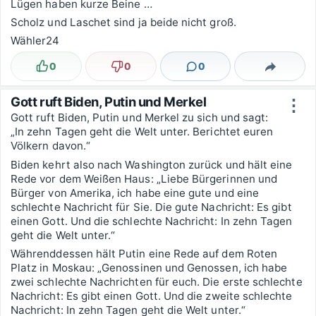
Lügen haben kurze Beine …
Scholz und Laschet sind ja beide nicht groß.
Wähler24
0
0
0
Lustig
Nicht lustig
Kommentare
Teilen
Gott ruft Biden, Putin und Merkel
⋮
Gott ruft Biden, Putin und Merkel zu sich und sagt:
„In zehn Tagen geht die Welt unter. Berichtet euren
Völkern davon.“
Biden kehrt also nach Washington zurück und hält eine
Rede vor dem Weißen Haus: „Liebe Bürgerinnen und
Bürger von Amerika, ich habe eine gute und eine
schlechte Nachricht für Sie. Die gute Nachricht: Es gibt
einen Gott. Und die schlechte Nachricht: In zehn Tagen
geht die Welt unter.“
Währenddessen hält Putin eine Rede auf dem Roten
Platz in Moskau: „Genossinen und Genossen, ich habe
zwei schlechte Nachrichten für euch. Die erste schlechte
Nachricht: Es gibt einen Gott. Und die zweite schlechte
Nachricht: In zehn Tagen geht die Welt unter.“