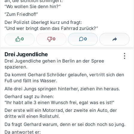
an, die sichtlich schlingert:
“Wo wollen Sie denn hin?”
“Zum Friedhof!”
Der Polizist überlegt kurz und fragt:
“Und wer bringt dann das Fahrrad zurück?”
0
0
0
Lustig
Nicht lustig
Kommentare
Teilen
Drei Jugendliche
⋮
Drei Jugendliche gehen in Berlin an der Spree
spazieren.
Da kommt Gerhard Schröder gelaufen, vertritt sich den
Fuß und fällt ins Wasser.
Alle drei Jungs springen hinterher, ziehen ihn heraus.
Gerhard sagt zu ihnen:
"Ihr habt alle 3 einen Wunsch frei, egal was es ist!"
Der erste will ein Motorrad, der zweite ein Auto, der
dritte will einen Rollstuhl.
Da fragt Gerhard warum, denn er sei doch noch so jung.
Da antwortet er: