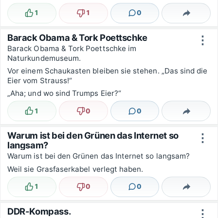
1
1
0
Lustig
Nicht lustig
Kommentare
Teilen
Barack Obama & Tork Poettschke
⋮
Barack Obama & Tork Poettschke im
Naturkundemuseum.
Vor einem Schaukasten bleiben sie stehen. „Das sind die
Eier vom Strauss!“
„Aha; und wo sind Trumps Eier?“
1
0
0
Lustig
Nicht lustig
Kommentare
Teilen
Warum ist bei den Grünen das Internet so
⋮
langsam?
Warum ist bei den Grünen das Internet so langsam?
Weil sie Grasfaserkabel verlegt haben.
1
0
0
Lustig
Nicht lustig
Kommentare
Teilen
DDR-Kompass.
⋮