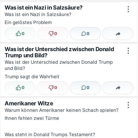
Was ist ein Nazi in Salzsäure?
⋮
Was ist ein Nazi in Salzsäure?
Ein gelöstes Problem
0
0
0
Lustig
Nicht lustig
Kommentare
Teilen
Was ist der Unterschied zwischen Donald
⋮
Trump und Bild?
Was ist der Unterschied zwischen Donald Trump
und Bild?
Trump sagt die Wahrheit
0
0
0
Lustig
Nicht lustig
Kommentare
Teilen
Amerikaner Witze
⋮
Warum können Amerikaner keinen Schach spielen?
Ihnen fehlen zwei Türme
Was steht in Donald Trumps Testament?