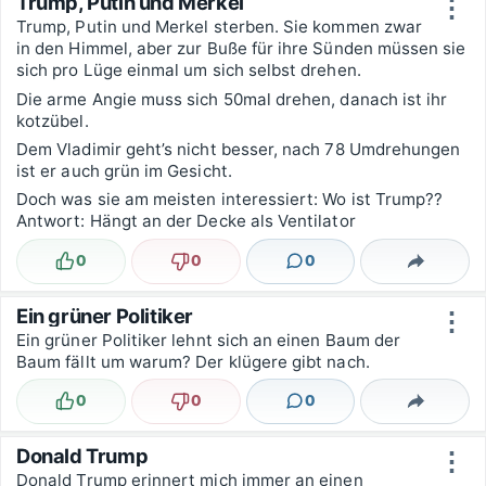
Trump, Putin und Merkel
⋮
Trump, Putin und Merkel sterben. Sie kommen zwar
in den Himmel, aber zur Buße für ihre Sünden müssen sie
sich pro Lüge einmal um sich selbst drehen.
Die arme Angie muss sich 50mal drehen, danach ist ihr
kotzübel.
Dem Vladimir geht’s nicht besser, nach 78 Umdrehungen
ist er auch grün im Gesicht.
Doch was sie am meisten interessiert: Wo ist Trump??
Antwort: Hängt an der Decke als Ventilator
0
0
0
Lustig
Nicht lustig
Kommentare
Teilen
Ein grüner Politiker
⋮
Ein grüner Politiker lehnt sich an einen Baum der
Baum fällt um warum? Der klügere gibt nach.
0
0
0
Lustig
Nicht lustig
Kommentare
Teilen
Donald Trump
⋮
Donald Trump erinnert mich immer an einen