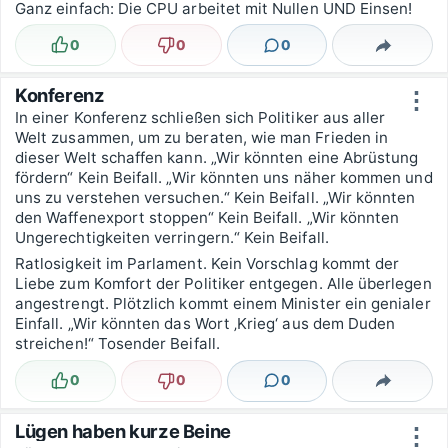
Ganz einfach: Die CPU arbeitet mit Nullen UND Einsen!
0
0
0
Lustig
Nicht lustig
Kommentare
Teilen
Konferenz
⋮
In einer Konferenz schließen sich Politiker aus aller
Welt zusammen, um zu beraten, wie man Frieden in
dieser Welt schaffen kann. „Wir könnten eine Abrüstung
fördern“ Kein Beifall. „Wir könnten uns näher kommen und
uns zu verstehen versuchen.“ Kein Beifall. „Wir könnten
den Waffenexport stoppen“ Kein Beifall. „Wir könnten
Ungerechtigkeiten verringern.“ Kein Beifall.
Ratlosigkeit im Parlament. Kein Vorschlag kommt der
Liebe zum Komfort der Politiker entgegen. Alle überlegen
angestrengt. Plötzlich kommt einem Minister ein genialer
Einfall. „Wir könnten das Wort ‚Krieg‘ aus dem Duden
streichen!“ Tosender Beifall.
0
0
0
Lustig
Nicht lustig
Kommentare
Teilen
Lügen haben kurze Beine
⋮