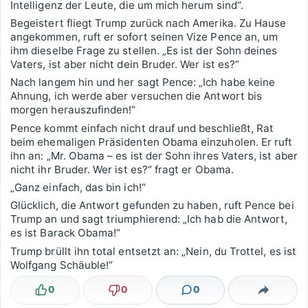
Intelligenz der Leute, die um mich herum sind“.
Begeistert fliegt Trump zurück nach Amerika. Zu Hause
angekommen, ruft er sofort seinen Vize Pence an, um
ihm dieselbe Frage zu stellen. „Es ist der Sohn deines
Vaters, ist aber nicht dein Bruder. Wer ist es?“
Nach langem hin und her sagt Pence: „Ich habe keine
Ahnung, ich werde aber versuchen die Antwort bis
morgen herauszufinden!“
Pence kommt einfach nicht drauf und beschließt, Rat
beim ehemaligen Präsidenten Obama einzuholen. Er ruft
ihn an: „Mr. Obama – es ist der Sohn ihres Vaters, ist aber
nicht ihr Bruder. Wer ist es?“ fragt er Obama.
„Ganz einfach, das bin ich!“
Glücklich, die Antwort gefunden zu haben, ruft Pence bei
Trump an und sagt triumphierend: „Ich hab die Antwort,
es ist Barack Obama!“
Trump brüllt ihn total entsetzt an: „Nein, du Trottel, es ist
Wolfgang Schäuble!“
0
0
0
Lustig
Nicht lustig
Kommentare
Teilen