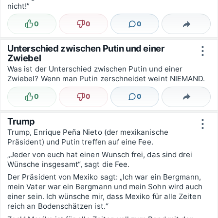
nicht!”
0
0
0
Lustig
Nicht lustig
Kommentare
Teilen
Unterschied zwischen Putin und einer
⋮
Zwiebel
Was ist der Unterschied zwischen Putin und einer
Zwiebel? Wenn man Putin zerschneidet weint NIEMAND.
0
0
0
Lustig
Nicht lustig
Kommentare
Teilen
Trump
⋮
Trump, Enrique Peña Nieto (der mexikanische
Präsident) und Putin treffen auf eine Fee.
„Jeder von euch hat einen Wunsch frei, das sind drei
Wünsche insgesamt“, sagt die Fee.
Der Präsident von Mexiko sagt: „Ich war ein Bergmann,
mein Vater war ein Bergmann und mein Sohn wird auch
einer sein. Ich wünsche mir, dass Mexiko für alle Zeiten
reich an Bodenschätzen ist.“