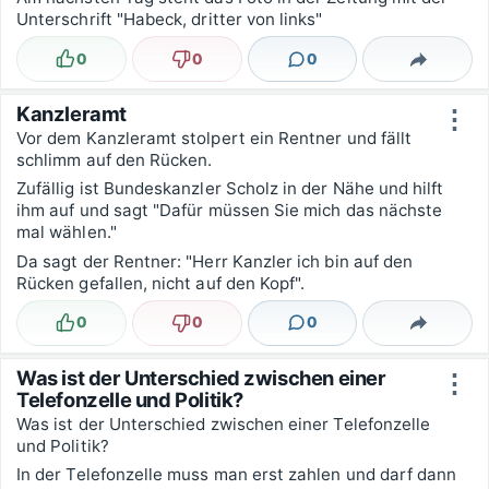
Unterschrift "Habeck, dritter von links"
0
0
0
Lustig
Nicht lustig
Kommentare
Teilen
Kanzleramt
⋮
Vor dem Kanzleramt stolpert ein Rentner und fällt
schlimm auf den Rücken.
Zufällig ist Bundeskanzler Scholz in der Nähe und hilft
ihm auf und sagt "Dafür müssen Sie mich das nächste
mal wählen."
Da sagt der Rentner: "Herr Kanzler ich bin auf den
Rücken gefallen, nicht auf den Kopf".
0
0
0
Lustig
Nicht lustig
Kommentare
Teilen
Was ist der Unterschied zwischen einer
⋮
Telefonzelle und Politik?
Was ist der Unterschied zwischen einer Telefonzelle
und Politik?
In der Telefonzelle muss man erst zahlen und darf dann