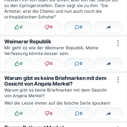
zu den Springerstiefeln. Dann sagt sie zu ihm: "Sie
Ärmster, erst die Chemo und nun auch noch die
orthopädischen Schuhe!"
0
0
0
Lustig
Nicht lustig
Kommentare
Teilen
Weimarer Republik
⋮
Mir geht es wie der Weimarer Republik. Meine
Verfassung könnte besser sein.
0
0
0
Lustig
Nicht lustig
Kommentare
Teilen
Warum gibt es keine Briefmarken mit dem
⋮
Gesicht von Angela Merkel?
Warum gibt es keine Briefmarken mit dem Gesicht
von Angela Merkel?
Weil die Leute immer auf die falsche Seite spucken!
0
0
0
Lustig
Nicht lustig
Kommentare
Teilen