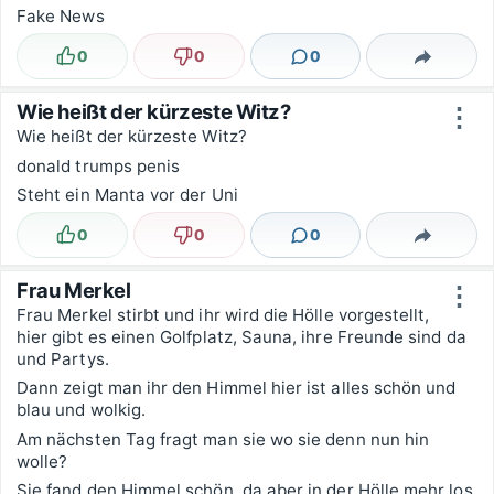
Fake News
0
0
0
Lustig
Nicht lustig
Kommentare
Teilen
Wie heißt der kürzeste Witz?
⋮
Wie heißt der kürzeste Witz?
donald trumps penis
Steht ein Manta vor der Uni
0
0
0
Lustig
Nicht lustig
Kommentare
Teilen
Frau Merkel
⋮
Frau Merkel stirbt und ihr wird die Hölle vorgestellt,
hier gibt es einen Golfplatz, Sauna, ihre Freunde sind da
und Partys.
Dann zeigt man ihr den Himmel hier ist alles schön und
blau und wolkig.
Am nächsten Tag fragt man sie wo sie denn nun hin
wolle?
Sie fand den Himmel schön, da aber in der Hölle mehr los