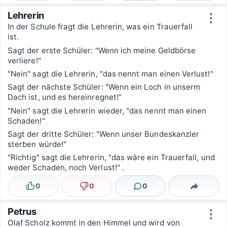
Lehrerin
⋮
In der Schule fragt die Lehrerin, was ein Trauerfall
ist.
Sagt der erste Schüler: "Wenn ich meine Geldbörse
verliere!"
"Nein" sagt die Lehrerin, "das nennt man einen Verlust!"
Sagt der nächste Schüler: "Wenn ein Loch in unserm
Dach ist, und es hereinregnet!"
"Nein" sagt die Lehrerin wieder, "das nennt man einen
Schaden!"
Sagt der dritte Schüler: "Wenn unser Bundeskanzler
sterben würde!"
"Richtig" sagt die Lehrerin, "das wäre ein Trauerfall, und
weder Schaden, noch Verlust!" .
0
0
0
Lustig
Nicht lustig
Kommentare
Teilen
Petrus
⋮
Olaf Scholz kommt in den Himmel und wird von