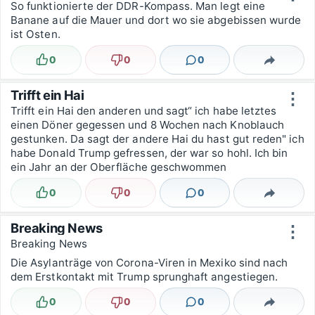
So funktionierte der DDR-Kompass. Man legt eine
Banane auf die Mauer und dort wo sie abgebissen wurde
ist Osten.
0
0
0
Lustig
Nicht lustig
Kommentare
Teilen
Trifft ein Hai
⋮
Trifft ein Hai den anderen und sagt“ ich habe letztes
einen Döner gegessen und 8 Wochen nach Knoblauch
gestunken. Da sagt der andere Hai du hast gut reden" ich
habe Donald Trump gefressen, der war so hohl. Ich bin
ein Jahr an der Oberfläche geschwommen
0
0
0
Lustig
Nicht lustig
Kommentare
Teilen
Breaking News
⋮
Breaking News
Die Asylanträge von Corona-Viren in Mexiko sind nach
dem Erstkontakt mit Trump sprunghaft angestiegen.
0
0
0
Lustig
Nicht lustig
Kommentare
Teilen