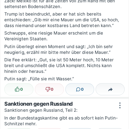
Zack! Mexiko ist für alle Zeiten voll zum Rand mit den
seltensten Bodenschätzen.
Trump ist beeindruckt, aber er hat sich bereits
entschieden: „Gib mir eine Mauer um die USA, so hoch,
dass niemand unser kostbares Land betreten kann.“
Schwupps, eine riesige Mauer erscheint um die
Vereinigten Staaten.
Putin überlegt einen Moment und sagt: „Ich bin sehr
neugierig, erzähl mir bitte mehr über diese Mauer.“
Die Fee erklärt: „Gut, sie ist 50 Meter hoch, 10 Meter
breit und umschließt die USA komplett. Nichts kann
hinein oder heraus.“
Putin sagt: „Fülle sie mit Wasser.“
0
0
0
Lustig
Nicht lustig
Kommentare
Teilen
Sanktionen gegen Russland
⋮
Sanktionen gegen Russland, Teil 2:
In der Bundestagskantine gibt es ab sofort kein Putin-
Schnitzel mehr.