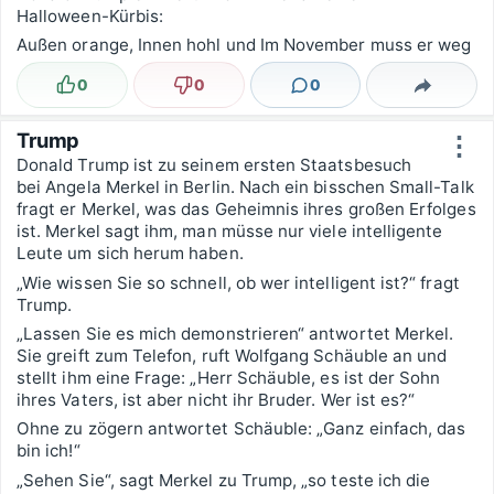
Halloween-Kürbis:
Außen orange, Innen hohl und Im November muss er weg
0
0
0
Lustig
Nicht lustig
Kommentare
Teilen
Trump
⋮
Donald Trump ist zu seinem ersten Staatsbesuch
bei Angela Merkel in Berlin. Nach ein bisschen Small-Talk
fragt er Merkel, was das Geheimnis ihres großen Erfolges
ist. Merkel sagt ihm, man müsse nur viele intelligente
Leute um sich herum haben.
„Wie wissen Sie so schnell, ob wer intelligent ist?“ fragt
Trump.
„Lassen Sie es mich demonstrieren“ antwortet Merkel.
Sie greift zum Telefon, ruft Wolfgang Schäuble an und
stellt ihm eine Frage: „Herr Schäuble, es ist der Sohn
ihres Vaters, ist aber nicht ihr Bruder. Wer ist es?“
Ohne zu zögern antwortet Schäuble: „Ganz einfach, das
bin ich!“
„Sehen Sie“, sagt Merkel zu Trump, „so teste ich die