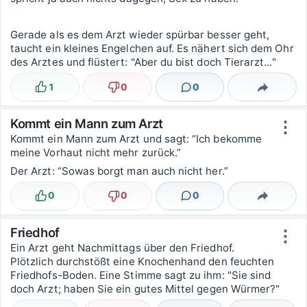
Gerade als es dem Arzt wieder spürbar besser geht,
taucht ein kleines Engelchen auf. Es nähert sich dem Ohr
des Arztes und flüstert: "Aber du bist doch Tierarzt..."
1
0
0
Lustig
Nicht lustig
Kommentare
Teilen
Kommt ein Mann zum Arzt
⋮
Kommt ein Mann zum Arzt und sagt: “Ich bekomme
meine Vorhaut nicht mehr zurück.”
Der Arzt: “Sowas borgt man auch nicht her.”
0
0
0
Lustig
Nicht lustig
Kommentare
Teilen
Friedhof
⋮
Ein Arzt geht Nachmittags über den Friedhof.
Plötzlich durchstößt eine Knochenhand den feuchten
Friedhofs-Boden. Eine Stimme sagt zu ihm: "Sie sind
doch Arzt; haben Sie ein gutes Mittel gegen Würmer?"