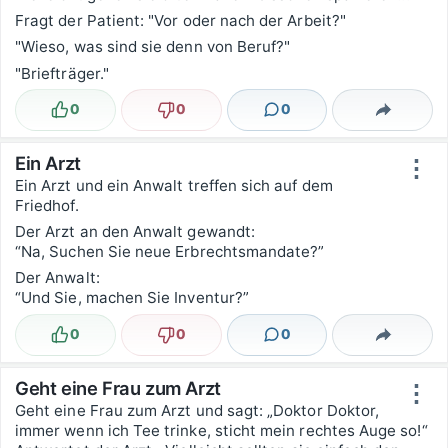
Fragt der Patient: "Vor oder nach der Arbeit?"
"Wieso, was sind sie denn von Beruf?"
"Briefträger."
0
0
0
Lustig
Nicht lustig
Kommentare
Teilen
Ein Arzt
⋮
Ein Arzt und ein Anwalt treffen sich auf dem
Friedhof.
Der Arzt an den Anwalt gewandt:
“Na, Suchen Sie neue Erbrechtsmandate?”
Der Anwalt:
“Und Sie, machen Sie Inventur?”
0
0
0
Lustig
Nicht lustig
Kommentare
Teilen
Geht eine Frau zum Arzt
⋮
Geht eine Frau zum Arzt und sagt: „Doktor Doktor,
immer wenn ich Tee trinke, sticht mein rechtes Auge so!“