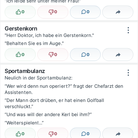
"ich leide sehr unter meiner Frau!"
0
0
0
Lustig
Nicht lustig
Kommentare
Teilen
Gerstenkorn
⋮
"Herr Doktor, ich habe ein Gerstenkorn."
"Behalten Sie es im Auge."
0
0
0
Lustig
Nicht lustig
Kommentare
Teilen
Sportambulanz
⋮
Neulich in der Sportambulanz:
“Wer wird denn nun operiert?” fragt der Chefarzt den
Assistenten.
“Der Mann dort drüben, er hat einen Golfball
verschluckt.”
“Und was will der andere Kerl bei ihm?”
“Weiterspielen!…”
0
0
0
Lustig
Nicht lustig
Kommentare
Teilen