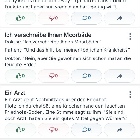
a day keeps the doctor away“. Tja hab ich ausprobiert.
Funktioniert aber nur, wenn man hart genug wirft.
0
0
0
Lustig
Nicht lustig
Kommentare
Teilen
Ich verschreibe Ihnen Moorbäde
⋮
Doktor: "Ich verschreibe Ihnen Moorbäder"
Patient: "Und das hilft bei meiner tödlichen Krankheit?"
Doktor: "Nein, aber Sie gewöhnen sich schon mal an die
feuchte Erde."
0
0
0
Lustig
Nicht lustig
Kommentare
Teilen
Ein Arzt
⋮
Ein Arzt geht Nachmittags über den Friedhof.
Plötzlich durchstößt eine Knochenhand den feuchten
Friedhofs-Boden. Eine Stimme sagt zu ihm: "Sie sind
doch Arzt; haben Sie ein gutes Mittel gegen Würmer?"
0
0
0
Lustig
Nicht lustig
Kommentare
Teilen