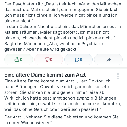
Der Psychiater rät: „Das ist einfach. Wenn das Männchen
das nächste Mal erscheint, dann entgegnen Sie einfach:
„Ich muss nicht pinkeln, ich werde nicht pinkeln und ich
pinkele nicht!“
In der nächsten Nacht erscheint das Männchen erneut in
Maiers Träumen. Maier sagt sofort: „Ich muss nicht
pinkeln, ich werde nicht pinkeln und ich pinkele nicht!“
Sagt das Männchen: „Aha, wohl beim Psychiater
gewesen? Aber heute wird gekackt!“
0
0
0
Lustig
Nicht lustig
Kommentare
Teilen
Eine ältere Dame kommt zum Arzt
⋮
Eine ältere Dame kommt zum Arzt: „Herr Doktor, ich
habe Blähungen. Obwohl sie mich gar nicht so sehr
stören. Sie stinken nie und gehen immer leise ab.
Wirklich. Ich hatte bestimmt schon zwanzig Blähungen,
seit ich hier bin, obwohl sie das nicht bemerken konnten,
weil das ohne Geruch oder Geräusch passiert.“
Der Arzt: „Nehmen Sie diese Tabletten und kommen Sie
in einer Woche wieder.“