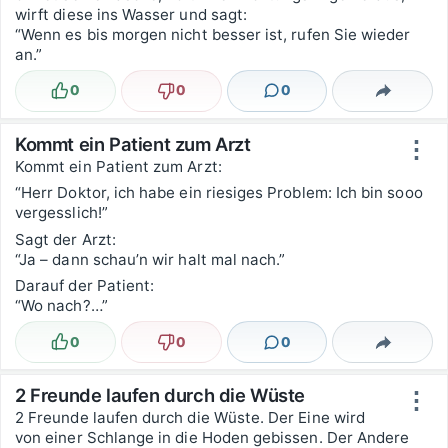
wirft diese ins Wasser und sagt:
“Wenn es bis morgen nicht besser ist, rufen Sie wieder
an.”
0
0
0
Lustig
Nicht lustig
Kommentare
Teilen
Kommt ein Patient zum Arzt
⋮
Kommt ein Patient zum Arzt:
“Herr Doktor, ich habe ein riesiges Problem: Ich bin sooo
vergesslich!”
Sagt der Arzt:
“Ja – dann schau’n wir halt mal nach.”
Darauf der Patient:
“Wo nach?…”
0
0
0
Lustig
Nicht lustig
Kommentare
Teilen
2 Freunde laufen durch die Wüste
⋮
2 Freunde laufen durch die Wüste. Der Eine wird
von einer Schlange in die Hoden gebissen. Der Andere