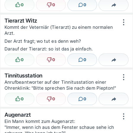
0
0
0
Lustig
Nicht lustig
Kommentare
Teilen
Tierarzt Witz
⋮
Kommt der Veterniär (Tierarzt) zu einem normalen
Arzt.
Der Arzt fragt; wo tut es denn weh?
Darauf der Tierarzt: so ist das ja einfach.
0
0
0
Lustig
Nicht lustig
Kommentare
Teilen
Tinnitusstation
⋮
Anrufbeantworter auf der Tinnitusstation einer
Ohrenklinik: "Bitte sprechen Sie nach dem Piepton!"
0
0
0
Lustig
Nicht lustig
Kommentare
Teilen
Augenarzt
⋮
Ein Mann kommt zum Augenarzt:
"Immer, wenn ich aus dem Fenster schaue sehe ich