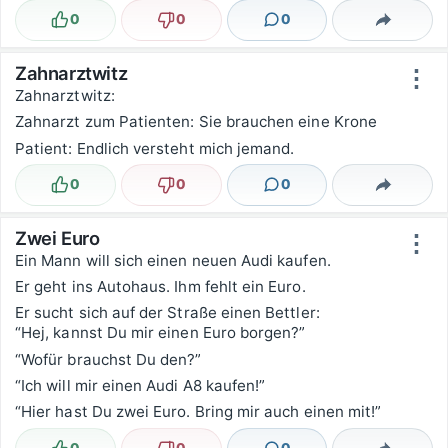
0
0
0
Lustig
Nicht lustig
Kommentare
Teilen
Zahnarztwitz
⋮
Zahnarztwitz:
Zahnarzt zum Patienten: Sie brauchen eine Krone
Patient: Endlich versteht mich jemand.
0
0
0
Lustig
Nicht lustig
Kommentare
Teilen
Zwei Euro
⋮
Ein Mann will sich einen neuen Audi kaufen.
Er geht ins Autohaus. Ihm fehlt ein Euro.
Er sucht sich auf der Straße einen Bettler:
“Hej, kannst Du mir einen Euro borgen?”
“Wofür brauchst Du den?”
“Ich will mir einen Audi A8 kaufen!”
“Hier hast Du zwei Euro. Bring mir auch einen mit!”