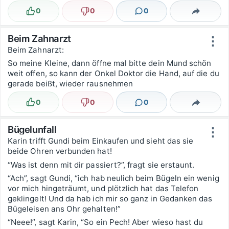
0
0
0
Lustig
Nicht lustig
Kommentare
Teilen
Beim Zahnarzt
⋮
Beim Zahnarzt:
So meine Kleine, dann öffne mal bitte dein Mund schön
weit offen, so kann der Onkel Doktor die Hand, auf die du
gerade beißt, wieder rausnehmen
0
0
0
Lustig
Nicht lustig
Kommentare
Teilen
Bügelunfall
⋮
Karin trifft Gundi beim Einkaufen und sieht das sie
beide Ohren verbunden hat!
“Was ist denn mit dir passiert?”, fragt sie erstaunt.
“Ach”, sagt Gundi, “ich hab neulich beim Bügeln ein wenig
vor mich hingeträumt, und plötzlich hat das Telefon
geklingelt! Und da hab ich mir so ganz in Gedanken das
Bügeleisen ans Ohr gehalten!”
“Neee!”, sagt Karin, “So ein Pech! Aber wieso hast du