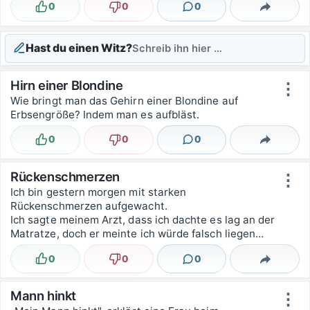
0
0
0
Lustig
Nicht lustig
Kommentare
Teilen
Hast du einen Witz?
Schreib ihn hier …
Hirn einer Blondine
⋮
Wie bringt man das Gehirn einer Blondine auf
Erbsengröße? Indem man es aufbläst.
0
0
0
Lustig
Nicht lustig
Kommentare
Teilen
Rückenschmerzen
⋮
Ich bin gestern morgen mit starken
Rückenschmerzen aufgewacht.
Ich sagte meinem Arzt, dass ich dachte es lag an der
Matratze, doch er meinte ich würde falsch liegen…
0
0
0
Lustig
Nicht lustig
Kommentare
Teilen
Mann hinkt
⋮