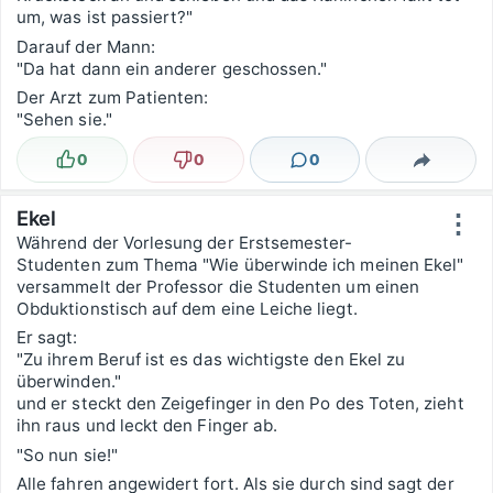
um, was ist passiert?"
Darauf der Mann:
"Da hat dann ein anderer geschossen."
Der Arzt zum Patienten:
"Sehen sie."
0
0
0
Lustig
Nicht lustig
Kommentare
Teilen
Ekel
⋮
Während der Vorlesung der Erstsemester-
Studenten zum Thema "Wie überwinde ich meinen Ekel"
versammelt der Professor die Studenten um einen
Obduktionstisch auf dem eine Leiche liegt.
Er sagt:
"Zu ihrem Beruf ist es das wichtigste den Ekel zu
überwinden."
und er steckt den Zeigefinger in den Po des Toten, zieht
ihn raus und leckt den Finger ab.
"So nun sie!"
Alle fahren angewidert fort. Als sie durch sind sagt der