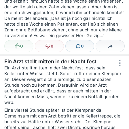
und erzählt ihm: „Ich hatte diese Woche einen Patienten,
der wollte sich einen Zahn ziehen lassen. Aber dann ist
er einfach weggelaufen, bevor ich ihn behandeln konnte!“
Da meint der andere: „Das ist ja noch gar nichts! Ich
hatte diese Woche einen Patienten, der ließ sich einen
Zahn ohne Betäubung ziehen, ohne auch nur eine Miene
zu verziehen! Es war ein gewisser Herr Geizig…”
0
0
0
Lustig
Nicht lustig
Kommentare
Teilen
Ein Arzt stellt mitten in der Nacht fest
⋮
Ein Arzt stellt mitten in der Nacht fest, dass sein
Keller unter Wasser steht. Sofort ruft er einen Klempner
an. Dieser weigert sich allerdings, zu dieser späten
Stunde noch zu kommen. Daraufhin wird der Arzt
aufgebracht und erklärt, dass er auch mitten in der
Nacht kommen Muss, wenn er zu einem Notfall gerufen
wird.
Eine viertel Stunde später ist der Klempner da.
Gemeinsam mit dem Arzt betritt er die Kellertreppe, die
bereits zur Hälfte unter Wasser steht. Der Klempner
öffnet seine Tasche, holt zwei Dichtungsringe heraus,