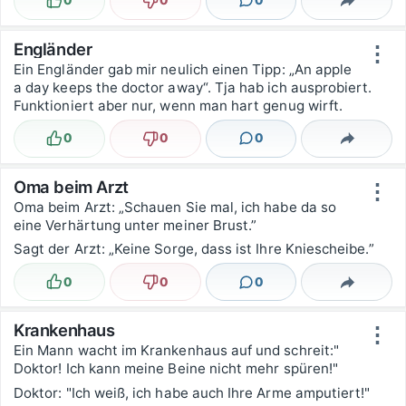
0
0
0
Lustig
Nicht lustig
Kommentare
Teilen
Engländer
⋮
Ein Engländer gab mir neulich einen Tipp: „An apple
a day keeps the doctor away“. Tja hab ich ausprobiert.
Funktioniert aber nur, wenn man hart genug wirft.
0
0
0
Lustig
Nicht lustig
Kommentare
Teilen
Oma beim Arzt
⋮
Oma beim Arzt: „Schauen Sie mal, ich habe da so
eine Verhärtung unter meiner Brust.”
Sagt der Arzt: „Keine Sorge, dass ist Ihre Kniescheibe.”
0
0
0
Lustig
Nicht lustig
Kommentare
Teilen
Krankenhaus
⋮
Ein Mann wacht im Krankenhaus auf und schreit:"
Doktor! Ich kann meine Beine nicht mehr spüren!"
Doktor: "Ich weiß, ich habe auch Ihre Arme amputiert!"