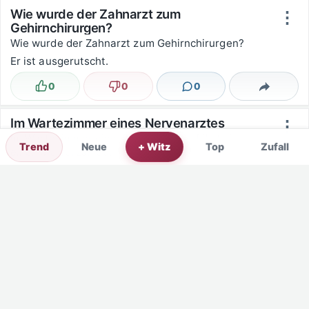
Wie wurde der Zahnarzt zum
⋮
Gehirnchirurgen?
Wie wurde der Zahnarzt zum Gehirnchirurgen?
Er ist ausgerutscht.
0
0
0
Lustig
Nicht lustig
Kommentare
Teilen
Im Wartezimmer eines Nervenarztes
⋮
Im Wartezimmer eines Nervenarztes führt sich
Trend
Neue
+ Witz
Top
Zufall
einer wie Tarzan auf.
Fragt ein anderer:
“Wer hat Ihnen eigentlich gesagt,daß Sie Tarzan sind?”
Im Brustton der Überzeugung kommt die Antwort:
“Der liebe Gott.”
Da steht in der Ecke des Zimmers ein dritter auf und
fragt:
“Was soll ich gesagt haben?”
0
0
0
Lustig
Nicht lustig
Kommentare
Teilen