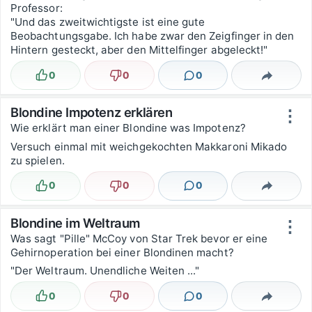
Professor:
"Und das zweitwichtigste ist eine gute
Beobachtungsgabe. Ich habe zwar den Zeigfinger in den
Hintern gesteckt, aber den Mittelfinger abgeleckt!"
0
0
0
Lustig
Nicht lustig
Kommentare
Teilen
Blondine Impotenz erklären
⋮
Wie erklärt man einer Blondine was Impotenz?
Versuch einmal mit weichgekochten Makkaroni Mikado
zu spielen.
0
0
0
Lustig
Nicht lustig
Kommentare
Teilen
Blondine im Weltraum
⋮
Was sagt "Pille" McCoy von Star Trek bevor er eine
Gehirnoperation bei einer Blondinen macht?
"Der Weltraum. Unendliche Weiten ..."
0
0
0
Lustig
Nicht lustig
Kommentare
Teilen