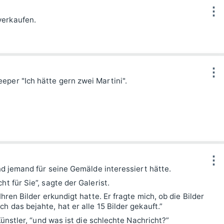
⋮
verkaufen.
⋮
per "Ich hätte gern zwei Martini".
⋮
end jemand für seine Gemälde interessiert hätte.
t für Sie”, sagte der Galerist.
Ihren Bilder erkundigt hatte. Er fragte mich, ob die Bilder
h das bejahte, hat er alle 15 Bilder gekauft.”
 Künstler, “und was ist die schlechte Nachricht?”