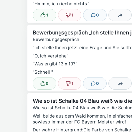
"Hmmm, ich rieche nichts."
1
1
0
Lustig
Nicht lustig
Kommentare
Teilen
Bewerbungsgespräch „Ich stelle Ihnen j
Bewerbungsgespräch
"Ich stelle Ihnen jetzt eine Frage und Sie soll
"O, ich verstehe"
"Was ergibt 13 x 19?"
"Schnell."
0
1
0
Lustig
Nicht lustig
Kommentare
Teilen
Wie so ist Schalke 04 Blau weiß wie di
Wie so ist Schalke 04 Blau weiß wie die Schl
Weil beide aus dem Wald kommen, in einfache
sowieso immer der FC Bayern Meister wird!
Der wahre Hintergrund:Die Farbe von Schalke 0