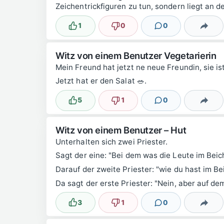
Zeichentrickfiguren zu tun, sondern liegt an 
1
0
0
Lustig
Nicht lustig
Kommentare
Teilen
Witz von einem Benutzer Vegetarierin
Mein Freund hat jetzt ne neue Freundin, sie is
Jetzt hat er den Salat 🥗.
5
1
0
Lustig
Nicht lustig
Kommentare
Teilen
Witz von einem Benutzer – Hut
Unterhalten sich zwei Priester.
Sagt der eine: "Bei dem was die Leute im Beic
Darauf der zweite Priester: "wie du hast im B
Da sagt der erste Priester: "Nein, aber auf de
3
1
0
Lustig
Nicht lustig
Kommentare
Teilen