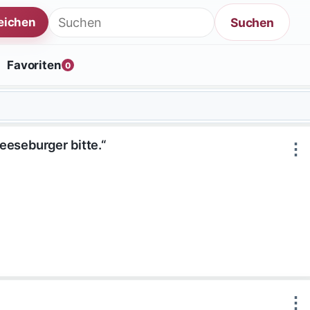
Suche nach:
Suchen
reichen
Favoriten
0
eeseburger bitte.“
⋮
⋮