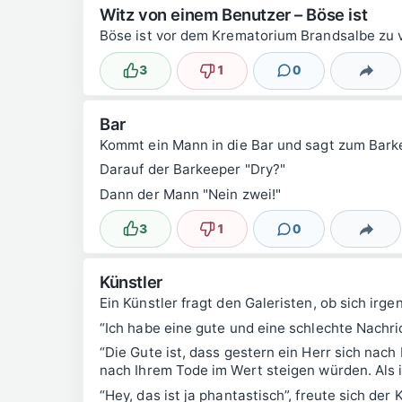
Witz von einem Benutzer – Böse ist
Böse ist vor dem Krematorium Brandsalbe zu 
3
1
0
Lustig
Nicht lustig
Kommentare
Teilen
Bar
Kommt ein Mann in die Bar und sagt zum Barkee
Darauf der Barkeeper "Dry?"
Dann der Mann "Nein zwei!"
3
1
0
Lustig
Nicht lustig
Kommentare
Teilen
Künstler
Ein Künstler fragt den Galeristen, ob sich irg
“Ich habe eine gute und eine schlechte Nachrich
“Die Gute ist, dass gestern ein Herr sich nach 
nach Ihrem Tode im Wert steigen würden. Als ic
“Hey, das ist ja phantastisch”, freute sich der