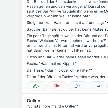
Der Bär und der Fuchs denken sich was könne
Hasen gehen und den verprügeln." Darauf der 
sagt der Bär "wir verprügeln ihn wenn er ne Mü
verprügeln wir ihn weil er keine hat."
Sie gehen zum Hase der macht auf und sagt "H
Sagt der Bär "siehst du der hat keine Mütze a
Ein paar Tage später wollen der Bär und der 
Fuchs "Welchen Vorwand nehmen wir heute?" D
er nur welche mit Filter hat wird er verprügelt
hat dann, weil er keine mit Filter hat.
Fuchs und Bär wieder beim Hasen vor der Tür u
Fuchs: "Hast mal ne Kippe?"
Der Hase: "Klar mit oder ohne Filter?"
Darauf der Bär zum Fuchs: "Merkste was, der h
2
3
1
Lustig
Nicht lustig
Kommentar
Teilen
Grillen
"Schatz, höre mal die Grillen."