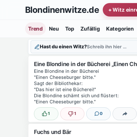
Zum Inhalt springen
Blondinenwitze.de
+ Witz ein
Trend
Neu
Top
Zufällig
Kategorien
Hast du einen Witz?
Schreib ihn hier …
Eine Blondine in der Bücherei „Einen Ch
Eine Blondine in der Bücherei
"Einen Cheeseburger bitte."
Sagt der Bibliothekar:
"Das hier ist eine Bücherei!"
Die Blondine schämt sich und flüstert:
"Einen Cheeseburger bitte."
1
1
0
Lustig
Nicht lustig
Kommentare
Teilen
Fuchs und Bär