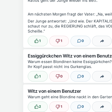
Ratlos geht der Junge wieder ins Bett.
Am nächsten Morgen fragt der Vater: „Na, wei
Der Junge antwortet: „Und wie. Der KAPITA
schaut nur zu, die REGIERUNG schläft, das VOL
Scheiße.“
1
1
0
Lustig
Nicht lustig
Kommentare
Teilen
Essiggürckchen Witz von einem Benutz
Warum essen Blondinen keine Essiggürkchen?
Ihr Kopf passt nicht ins Gurkenglas.
1
0
0
Lustig
Nicht lustig
Kommentare
Teilen
Witz von einem Benutzer
Warum geht eine Blondine nackt in den Garten
2
1
0
Lustig
Nicht lustig
Kommentare
Teilen