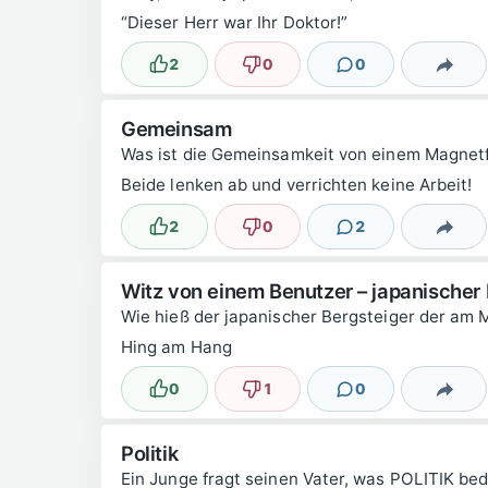
“Dieser Herr war Ihr Doktor!”
2
0
0
Lustig
Nicht lustig
Kommentare
Teilen
Gemeinsam
Was ist die Gemeinsamkeit von einem Magnetf
Beide lenken ab und verrichten keine Arbeit!
2
0
2
Lustig
Nicht lustig
Kommentare
Teilen
Witz von einem Benutzer – japanischer 
Wie hieß der japanischer Bergsteiger der am 
Hing am Hang
0
1
0
Lustig
Nicht lustig
Kommentare
Teilen
Politik
Ein Junge fragt seinen Vater, was POLITIK bed