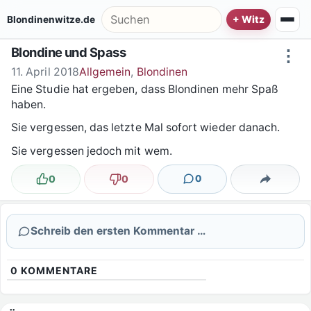
Zum Inhalt springen
Suche nach:
Blondinenwitze.de
Blondine und Spass
⋮
11. April 2018
Allgemein
,
Blondinen
Eine Studie hat ergeben, dass Blondinen mehr Spaß
haben.
Sie vergessen, das letzte Mal sofort wieder danach.
Sie vergessen jedoch mit wem.
0
0
0
Lustig
Nicht lustig
Kommentare
Teilen
Schreib den ersten Kommentar …
0
KOMMENTARE