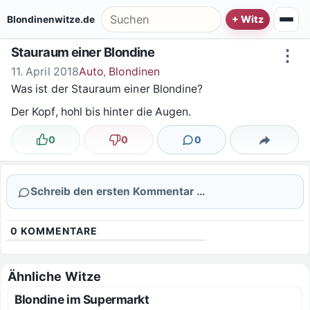
Zum Inhalt springen
Suche nach:
Blondinenwitze.de
Stauraum einer Blondine
⋮
11. April 2018
Auto
,
Blondinen
Was ist der Stauraum einer Blondine?
Der Kopf, hohl bis hinter die Augen.
0
0
0
Lustig
Nicht lustig
Kommentare
Teilen
Schreib den ersten Kommentar …
0
KOMMENTARE
Ähnliche Witze
Blondine im Supermarkt