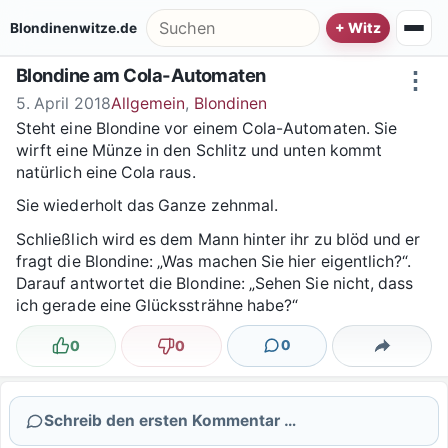
Zum Inhalt springen
Suche nach:
Blondinenwitze.de
Blondine am Cola-Automaten
⋮
5. April 2018
Allgemein
,
Blondinen
Steht eine Blondine vor einem Cola-Automaten. Sie
wirft eine Münze in den Schlitz und unten kommt
natürlich eine Cola raus.
Sie wiederholt das Ganze zehnmal.
Schließlich wird es dem Mann hinter ihr zu blöd und er
fragt die Blondine: „Was machen Sie hier eigentlich?“.
Darauf antwortet die Blondine: „Sehen Sie nicht, dass
ich gerade eine Glückssträhne habe?“
0
0
0
Lustig
Nicht lustig
Kommentare
Teilen
Schreib den ersten Kommentar …