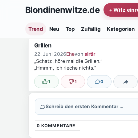
Zum Inhalt springen
Blondinenwitze.de
+ Witz ein
Trend
Neu
Top
Zufällig
Kategorien
Grillen
22. Juni 2026
Ehe
von
sirtir
„Schatz, höre mal die Grillen.“
„Hmmm, ich rieche nichts.“
1
1
0
Lustig
Nicht lustig
Kommentare
Teilen
Schreib den ersten Kommentar …
0
KOMMENTARE