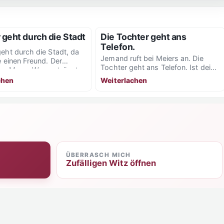
 geht durch die Stadt
Die Tochter geht ans
Telefon.
geht durch die Stadt, da
Jemand ruft bei Meiers an. Die
e einen Freund. Der
Tochter geht ans Telefon. Ist dein
um Mann: Warum trägst
Vater da? Nein Papa ist verreist....
chen
Weiterlachen
ÜBERRASCH MICH
Zufälligen Witz öffnen