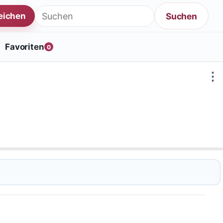
Suche nach:
Suchen
reichen
Favoriten
0
⋮