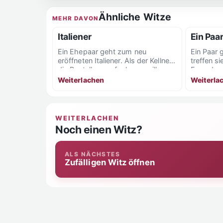
Ähnliche Witze
MEHR DAVON
Italiener
Ein Paar
Ein Ehepaar geht zum neu
Ein Paar 
eröffneten Italiener. Als der Kellner
treffen si
die Bestellung aufnehmen will,
Freund z
fragt die Ehefrau: „Gibt...
du...
Weiterlachen
Weiterla
WEITERLACHEN
Noch einen Witz?
ALS NÄCHSTES
Zufälligen Witz öffnen