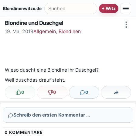
Zum Inhalt springen
Suche nach:
Blondinenwitze.de
Blondine und Duschgel
⋮
19. Mai 2018
Allgemein
,
Blondinen
Wieso duscht eine Blondine ihr Duschgel?
Weil duschdas drauf steht.
0
0
0
Lustig
Nicht lustig
Kommentare
Teilen
Schreib den ersten Kommentar …
0
KOMMENTARE