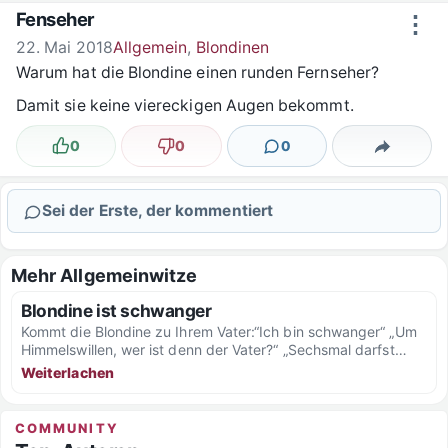
Zum Inhalt springen
Fenseher
⋮
22. Mai 2018
Allgemein
,
Blondinen
Warum hat die Blondine einen runden Fernseher?
Damit sie keine viereckigen Augen bekommt.
0
0
0
Lustig
Nicht lustig
Kommentare
Teilen
Sei der Erste, der kommentiert
Mehr Allgemeinwitze
Blondine ist schwanger
Kommt die Blondine zu Ihrem Vater:“Ich bin schwanger“ „Um
Himmelswillen, wer ist denn der Vater?“ „Sechsmal darfst
du...
Weiterlachen
COMMUNITY