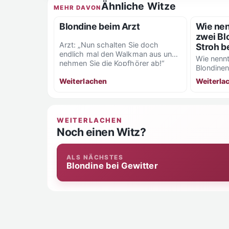
Ähnliche Witze
MEHR DAVON
Blondine beim Arzt
Wie nen
zwei Bl
Arzt: „Nun schalten Sie doch
Stroh b
endlich mal den Walkman aus und
Wie nenn
nehmen Sie die Kopfhörer ab!“
Blondinen
Blondine: „Geht...
bewerfen
Weiterlachen
Weiterla
WEITERLACHEN
Noch einen Witz?
ALS NÄCHSTES
Blondine bei Gewitter