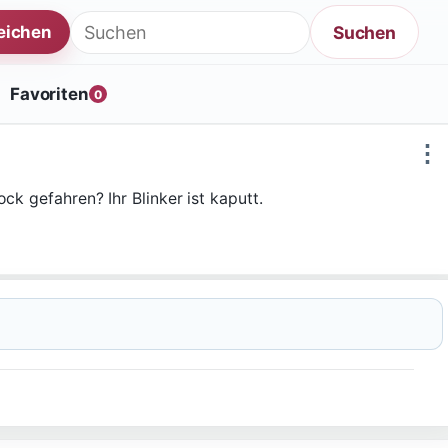
Suche nach:
Suchen
reichen
Favoriten
0
⋮
ck gefahren? Ihr Blinker ist kaputt.