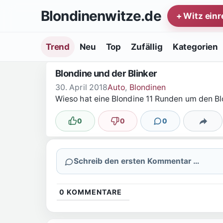
Zum Inhalt springen
Blondinenwitze.de
+ Witz ein
Trend
Neu
Top
Zufällig
Kategorien
Blondine und der Blinker
30. April 2018
Auto
,
Blondinen
Wieso hat eine Blondine 11 Runden um den Blo
0
0
0
Lustig
Nicht lustig
Kommentare
Teilen
Schreib den ersten Kommentar …
0
KOMMENTARE