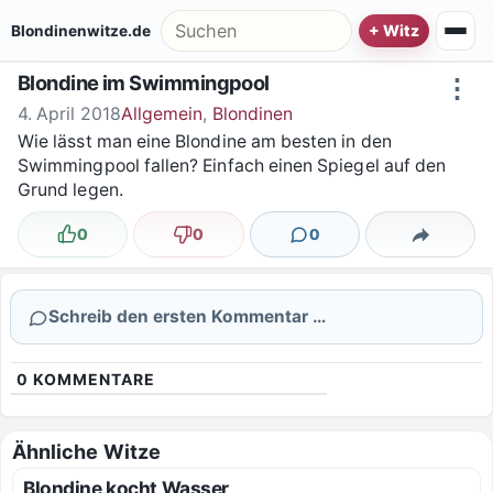
Zum Inhalt springen
Suche nach:
Blondinenwitze.de
Blondine im Swimmingpool
⋮
4. April 2018
Allgemein
,
Blondinen
Wie lässt man eine Blondine am besten in den
Swimmingpool fallen? Einfach einen Spiegel auf den
Grund legen.
0
0
0
Lustig
Nicht lustig
Kommentare
Teilen
Schreib den ersten Kommentar …
0
KOMMENTARE
Ähnliche Witze
Blondine kocht Wasser