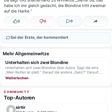
Da sagt Old Shatterhand zu Winnetou „Siehst du, das
habe ich mir gleich gedacht, die Blondine tritt zweimal
auf die Harke.“
0
0
0
Lustig
Nicht lustig
Kommentare
Teilen
Sei der Erste, der kommentiert
Mehr Allgemeinwitze
Unterhalten sich zwei Blondine
Unterhalten sich zwei Blondine über Autos. Sagt die eine
„Mein Reifen ist platt.“ Darauf die andere „Ganz?“ Darauf...
Weiterlachen
COMMUNITY
Top-Autoren
sirtir