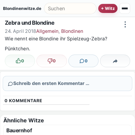
Zum Inhalt springen
Suche nach:
Blondinenwitze.de
Zebra und Blondine
⋮
24. April 2018
Allgemein
,
Blondinen
Wie nennt eine Blondine ihr Spielzeug-Zebra?
Pünktchen.
0
0
0
Lustig
Nicht lustig
Kommentare
Teilen
Schreib den ersten Kommentar …
0
KOMMENTARE
Ähnliche Witze
Bauernhof