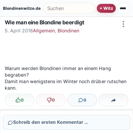
Zum Inhalt springen
Suche nach:
Blondinenwitze.de
Wie man eine Blondine beerdigt
⋮
5. April 2018
Allgemein
,
Blondinen
Warum werden Blondinen immer an einem Hang
begraben?
Damit man wenigstens im Winter noch drüber rutschen
kann.
0
0
0
Lustig
Nicht lustig
Kommentare
Teilen
Schreib den ersten Kommentar …