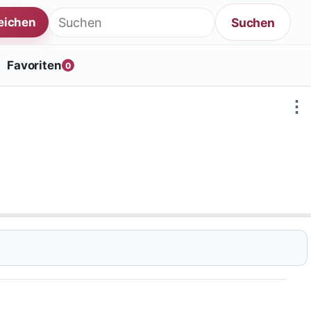
Suche nach:
Suchen
reichen
Favoriten
0
⋮