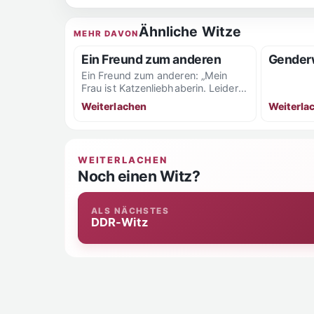
Ähnliche Witze
MEHR DAVON
Ein Freund zum anderen
Gender
Ein Freund zum anderen: „Mein
Frau ist Katzenliebhaberin. Leider
verursachen ihre 3 Katzen so einen
Weiterlachen
Weiterla
grässlichen Gestank in...
WEITERLACHEN
Noch einen Witz?
ALS NÄCHSTES
DDR-Witz