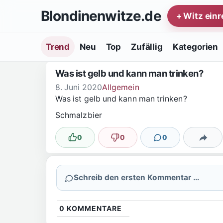
Zum Inhalt springen
Blondinenwitze.de
+ Witz ein
Trend
Neu
Top
Zufällig
Kategorien
Was ist gelb und kann man trinken?
8. Juni 2020
Allgemein
Was ist gelb und kann man trinken?
Schmalzbier
0
0
0
Lustig
Nicht lustig
Kommentare
Teilen
Schreib den ersten Kommentar …
0
KOMMENTARE