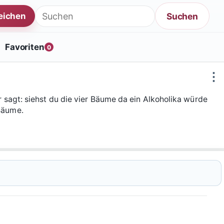
Suche nach:
Suchen
reichen
Favoriten
0
⋮
er sagt: siehst du die vier Bäume da ein Alkoholika würde
Bäume.