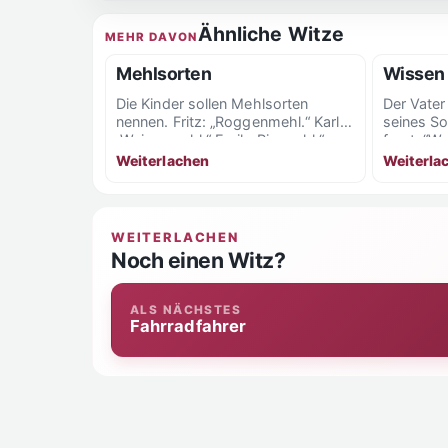
Ähnliche Witze
MEHR DAVON
Mehlsorten
Wissen
Die Kinder sollen Mehlsorten
Der Vate
nennen. Fritz: „Roggenmehl.“ Karl:
seines S
„Weizenmehl.“ Emil: „Pimmehl.“
fragt: “W
Aktion, w
Weiterlachen
Weiterla
WEITERLACHEN
Noch einen Witz?
ALS NÄCHSTES
Fahrradfahrer