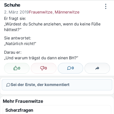
Zum Inhalt springen
Schuhe
⋮
2. März 2019
Frauenwitze
,
Männerwitze
Er fragt sie:
„Würdest du Schuhe anziehen, wenn du keine Füße
hättest?“
Sie antwortet:
„Natürlich nicht!“
Darau er:
„Und warum trägst du dann einen BH?“
0
0
0
Lustig
Nicht lustig
Kommentare
Teilen
Sei der Erste, der kommentiert
Mehr Frauenwitze
Scherzfragen