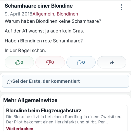
Zum Inhalt springen
Schamhaare einer Blondine
⋮
9. April 2018
Allgemein
,
Blondinen
Warum haben Blondinen keine Schamhaare?
Auf der A1 wächst ja auch kein Gras.
Haben Blondinen rote Schamhaare?
In der Regel schon.
0
0
0
Lustig
Nicht lustig
Kommentare
Teilen
Sei der Erste, der kommentiert
Mehr Allgemeinwitze
Blondine beim Flugzeugabsturz
Die Blondine sitzt in bei einem Rundflug in einem Zweisitzer.
Der Pilot bekommt einen Herzinfarkt und stirbt. Per...
Weiterlachen