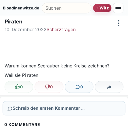
Zum Inhalt springen
Suche nach:
Blondinenwitze.de
Piraten
⋮
10. Dezember 2022
Scherzfragen
Warum können Seeräuber keine Kreise zeichnen?
Weil sie Pi raten
0
0
0
Lustig
Nicht lustig
Kommentare
Teilen
Schreib den ersten Kommentar …
0
KOMMENTARE