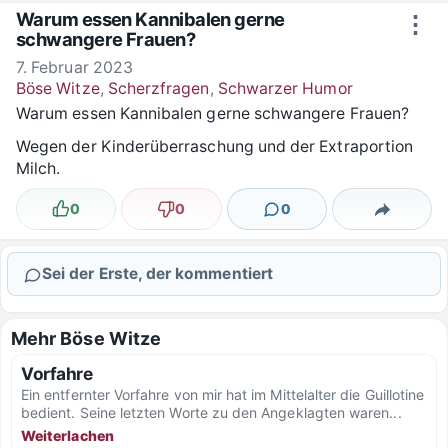
Zum Inhalt springen
Warum essen Kannibalen gerne
⋮
schwangere Frauen?
7. Februar 2023
Böse Witze
,
Scherzfragen
,
Schwarzer Humor
Warum essen Kannibalen gerne schwangere Frauen?
Wegen der Kinderüberraschung und der Extraportion
Milch.
0
0
0
Lustig
Nicht lustig
Kommentare
Teilen
Sei der Erste, der kommentiert
Mehr Böse Witze
Vorfahre
Ein entfernter Vorfahre von mir hat im Mittelalter die Guillotine
bedient. Seine letzten Worte zu den Angeklagten waren...
Weiterlachen