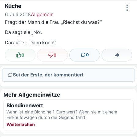
Zum Inhalt springen
Küche
⋮
6. Juli 2018
Allgemein
Fragt der Mann die Frau „Riechst du was?“
Da sagt sie „Nö“.
Darauf er „Dann koch!“
0
0
0
Lustig
Nicht lustig
Kommentare
Teilen
Sei der Erste, der kommentiert
Mehr Allgemeinwitze
Blondinenwert
Wann ist eine Blondine 1 Euro wert? Wenn sie mit einem
Einkaufswagen durch die Gegend fährt.
Weiterlachen