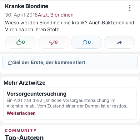
Zum Inhalt springen
Kranke Blondine
⋮
30. April 2018
Arzt
,
Blondinen
Wieso werden Blondinen nie krank? Auch Bakterien und
Viren haben ihren Stolz.
0
0
0
Lustig
Nicht lustig
Kommentare
Teilen
Sei der Erste, der kommentiert
Mehr Arztwitze
Vorsorgeuntersuchung
Ein Arzt hält die alljährliche Vorsorgeuntersuchung im
Altersheim ab. Vom Zustand einer der Damen ist er restlos
begeistert:...
Weiterlachen
COMMUNITY
Top-Autoren