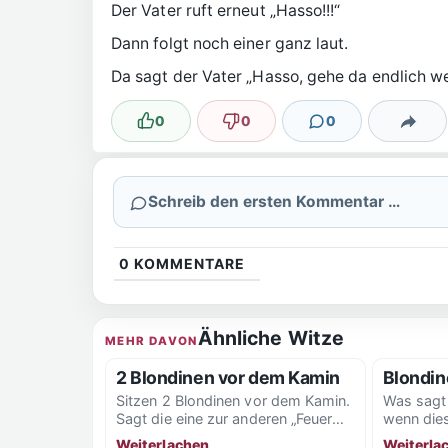
Der Vater ruft erneut „Hasso!!!“
Dann folgt noch einer ganz laut.
Da sagt der Vater „Hasso, gehe da endlich we
0
0
0
Lustig
Nicht lustig
Kommentare
Teilen
Schreib den ersten Kommentar …
0
KOMMENTARE
Ähnliche Witze
MEHR DAVON
2 Blondinen vor dem Kamin
Blondin
Sitzen 2 Blondinen vor dem Kamin.
Was sagt 
Sagt die eine zur anderen „Feuer
wenn die
mal den Kamin an.“ Darauf die
12 nicht 
Weiterlachen
Weiterla