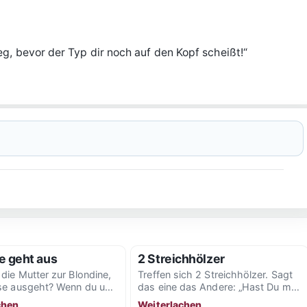
g, bevor der Typ dir noch auf den Kopf scheißt!“
e geht aus
2 Streichhölzer
die Mutter zur Blondine,
Treffen sich 2 Streichhölzer. Sagt
se ausgeht? Wenn du um
das eine das Andere: „Hast Du mal
im Bett bist, komme...
’nen Euro?“ Darauf das andere:
chen
Weiterlachen