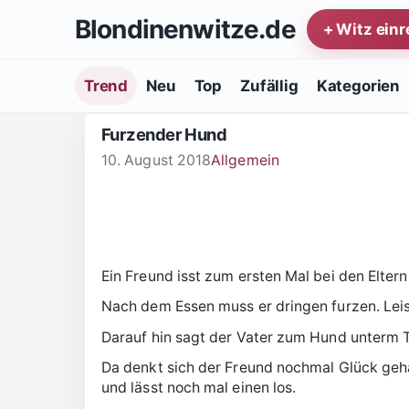
Zum Inhalt springen
Blondinenwitze.de
+ Witz ein
Trend
Neu
Top
Zufällig
Kategorien
Furzender Hund
10. August 2018
Allgemein
Ein Freund isst zum ersten Mal bei den Eltern
Nach dem Essen muss er dringen furzen. Leise
Darauf hin sagt der Vater zum Hund unterm T
Da denkt sich der Freund nochmal Glück geha
und lässt noch mal einen los.