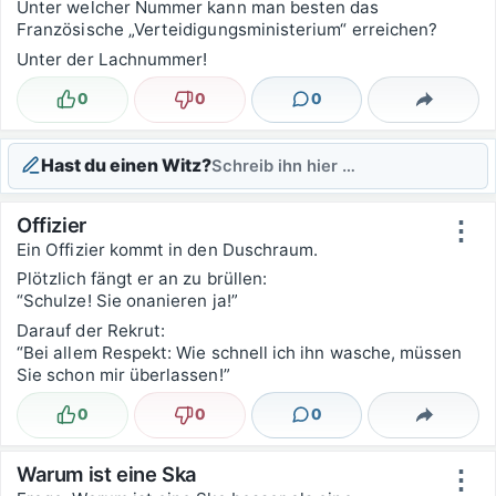
Unter welcher Nummer kann man besten das
Französische „Verteidigungsministerium“ erreichen?
Unter der Lachnummer!
0
0
0
Lustig
Nicht lustig
Kommentare
Teilen
Hast du einen Witz?
Schreib ihn hier …
Offizier
⋮
Ein Offizier kommt in den Duschraum.
Plötzlich fängt er an zu brüllen:
“Schulze! Sie onanieren ja!”
Darauf der Rekrut:
“Bei allem Respekt: Wie schnell ich ihn wasche, müssen
Sie schon mir überlassen!”
0
0
0
Lustig
Nicht lustig
Kommentare
Teilen
Warum ist eine Ska
⋮