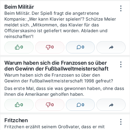
Beim Militär
⋮
Beim Militär. Der Spieß fragt die angetretene
Kompanie: „Wer kann Klavier spielen“? Schütze Meier
meldet sich. „Mitkommen, das Klavier für das
Offizierskasino ist geliefert worden. Abladen und
reinschaffen“!
0
0
0
Lustig
Nicht lustig
Kommentare
Teilen
Warum haben sich die Franzosen so über
⋮
den Gewinn der Fußballweltmeisterschaft
1998 gefreut?
Warum haben sich die Franzosen so über den
Gewinn der Fußballweltmeisterschaft 1998 gefreut?
Das erste Mal, dass sie was gewonnen haben, ohne dass
ihnen die Amerikaner geholfen haben.
0
0
0
Lustig
Nicht lustig
Kommentare
Teilen
Fritzchen
⋮
Fritzchen erzählt seinem Großvater, dass er mit