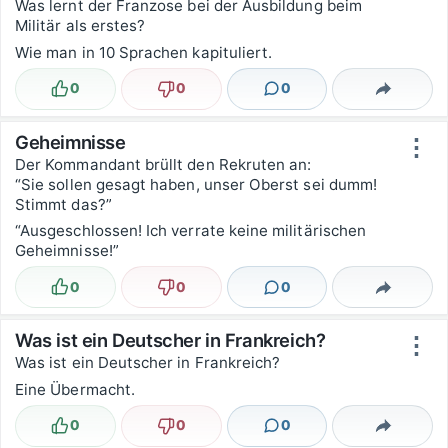
Was lernt der Franzose bei der Ausbildung beim
Militär als erstes?
Wie man in 10 Sprachen kapituliert.
0
0
0
Lustig
Nicht lustig
Kommentare
Teilen
Geheimnisse
⋮
Der Kommandant brüllt den Rekruten an:
“Sie sollen gesagt haben, unser Oberst sei dumm!
Stimmt das?”
“Ausgeschlossen! Ich verrate keine militärischen
Geheimnisse!”
0
0
0
Lustig
Nicht lustig
Kommentare
Teilen
Was ist ein Deutscher in Frankreich?
⋮
Was ist ein Deutscher in Frankreich?
Eine Übermacht.
0
0
0
Lustig
Nicht lustig
Kommentare
Teilen