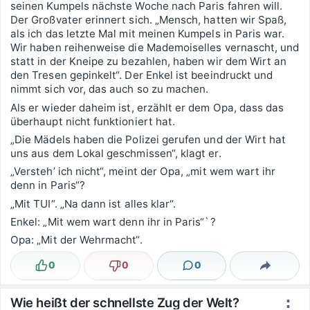
seinen Kumpels nächste Woche nach Paris fahren will.
Der Großvater erinnert sich. „Mensch, hatten wir Spaß,
als ich das letzte Mal mit meinen Kumpels in Paris war.
Wir haben reihenweise die Mademoiselles vernascht, und
statt in der Kneipe zu bezahlen, haben wir dem Wirt an
den Tresen gepinkelt“. Der Enkel ist beeindruckt und
nimmt sich vor, das auch so zu machen.
Als er wieder daheim ist, erzählt er dem Opa, dass das
überhaupt nicht funktioniert hat.
„Die Mädels haben die Polizei gerufen und der Wirt hat
uns aus dem Lokal geschmissen“, klagt er.
„Versteh’ ich nicht“, meint der Opa, „mit wem wart ihr
denn in Paris“?
„Mit TUI“. „Na dann ist alles klar“.
Enkel: „Mit wem wart denn ihr in Paris“`?
Opa: „Mit der Wehrmacht“.
0
0
0
Lustig
Nicht lustig
Kommentare
Teilen
Wie heißt der schnellste Zug der Welt?
⋮