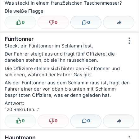
Was steckt in einem französischen Taschenmesser?
Die weiße Flagge
0
0
0
Lustig
Nicht lustig
Kommentare
Teilen
Fünftonner
⋮
Steckt ein Fünftonner im Schlamm fest.
Der Fahrer steigt aus und fragt fünf Offiziere, die
daneben stehen, ob sie ihn rausschieben.
Die Offiziere stellen sich hinter den Fünftonner und
schieben, während der Fahrer Gas gibt.
Als der Fünftonner aus dem Schlamm raus ist, fragt den
Fahrer einer der von oben bis unten mit Schlamm
bespritzten Offiziere, was er denn geladen hat.
Antwort:
“20 Rekruten…”
0
0
0
Lustig
Nicht lustig
Kommentare
Teilen
Hauptmann
⋮