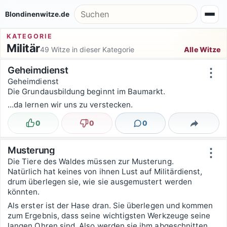
Zum Inhalt springen
Suche nach:
Blondinenwitze.de
KATEGORIE
Militär
49 Witze in dieser Kategorie
Alle Witze
Witzsortierung
Geheimdienst
⋮
Geheimdienst
Die Grundausbildung beginnt im Baumarkt.
…da lernen wir uns zu verstecken.
0
0
0
Lustig
Nicht lustig
Kommentare
Teilen
Musterung
⋮
Die Tiere des Waldes müssen zur Musterung.
Natürlich hat keines von ihnen Lust auf Militärdienst,
drum überlegen sie, wie sie ausgemustert werden
könnten.
Als erster ist der Hase dran. Sie überlegen und kommen
zum Ergebnis, dass seine wichtigsten Werkzeuge seine
langen Ohren sind. Also werden sie ihm abgeschnitten.