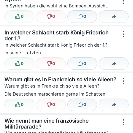
⋮
In Syrien haben die wohl eine Bomben-Aussicht.
0
0
0
Lustig
Nicht lustig
Kommentare
Teilen
In welcher Schlacht starb König Friedrich
⋮
der 1.?
In welcher Schlacht starb König Friedrich der 1.?
In seiner Letzten
0
0
0
Lustig
Nicht lustig
Kommentare
Teilen
Warum gibt es in Frankreich so viele Alleen?
⋮
Warum gibt es in Frankreich so viele Alleen?
Die Deutschen marschieren gerne im Schatten
0
0
0
Lustig
Nicht lustig
Kommentare
Teilen
Wie nennt man eine französische
⋮
Militärparade?