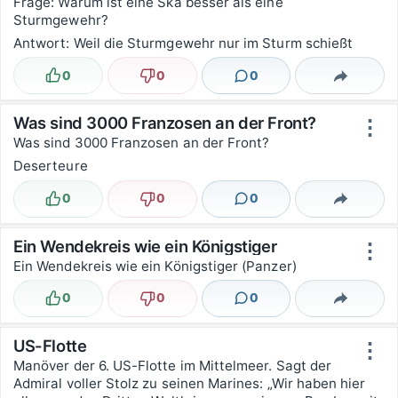
Frage: Warum ist eine Ska besser als eine
Sturmgewehr?
Antwort: Weil die Sturmgewehr nur im Sturm schießt
0
0
0
Lustig
Nicht lustig
Kommentare
Teilen
Was sind 3000 Franzosen an der Front?
⋮
Was sind 3000 Franzosen an der Front?
Deserteure
0
0
0
Lustig
Nicht lustig
Kommentare
Teilen
Ein Wendekreis wie ein Königstiger
⋮
Ein Wendekreis wie ein Königstiger (Panzer)
0
0
0
Lustig
Nicht lustig
Kommentare
Teilen
US-Flotte
⋮
Manöver der 6. US-Flotte im Mittelmeer. Sagt der
Admiral voller Stolz zu seinen Marines: „Wir haben hier