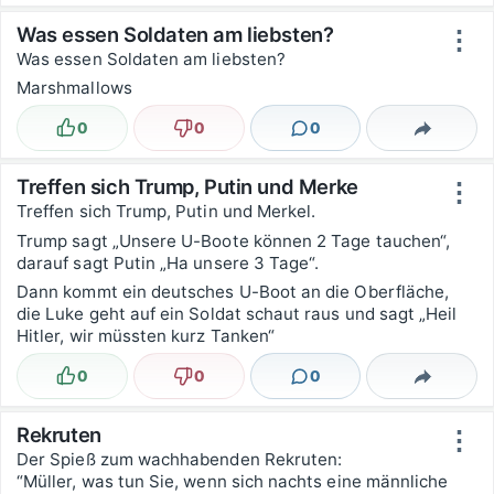
Was essen Soldaten am liebsten?
⋮
Was essen Soldaten am liebsten?
Marshmallows
0
0
0
Lustig
Nicht lustig
Kommentare
Teilen
Treffen sich Trump, Putin und Merke
⋮
Treffen sich Trump, Putin und Merkel.
Trump sagt „Unsere U-Boote können 2 Tage tauchen“,
darauf sagt Putin „Ha unsere 3 Tage“.
Dann kommt ein deutsches U-Boot an die Oberfläche,
die Luke geht auf ein Soldat schaut raus und sagt „Heil
Hitler, wir müssten kurz Tanken“
0
0
0
Lustig
Nicht lustig
Kommentare
Teilen
Rekruten
⋮
Der Spieß zum wachhabenden Rekruten:
“Müller, was tun Sie, wenn sich nachts eine männliche