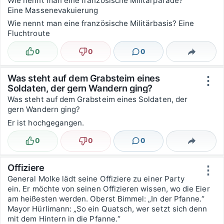
Wie nennt man eine französische Militärparade?
Eine Massenevakuierung
Wie nennt man eine französische Militärbasis? Eine
Fluchtroute
0
0
0
Lustig
Nicht lustig
Kommentare
Teilen
Was steht auf dem Grabsteim eines
⋮
Soldaten, der gern Wandern ging?
Was steht auf dem Grabsteim eines Soldaten, der
gern Wandern ging?
Er ist hochgegangen.
0
0
0
Lustig
Nicht lustig
Kommentare
Teilen
Offiziere
⋮
General Molke lädt seine Offiziere zu einer Party
ein. Er möchte von seinen Offizieren wissen, wo die Eier
am heißesten werden. Oberst Bimmel: „In der Pfanne.“
Mayor Hürlimann: „So ein Quatsch, wer setzt sich denn
mit dem Hintern in die Pfanne.“