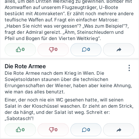
alles, um den Dritten Weltkrieg zu gewinnen. Bomber mit
Atomwaffen auf unserem Flugzeugträger, U-Boote
bestückt mit Atomraketen“. Er zählt noch mehrere andere
teuflische Waffen auf. Fragt ein einfacher Matrose:
„Haben Sie nicht was vergessen“? „Was zum Beispiel“?,
fragt der Admiral gereizt. „Ähm, Steinschleudern und
Pfeil und Bogen für den Vierten Weltkrieg“.
0
0
0
Lustig
Nicht lustig
Kommentare
Teilen
Die Rote Armee
⋮
Die Rote Armee nach dem Krieg in Wien. Die
Sowjetsoldaten staunen über die technischen
Errungenschaften der Wiener, haben aber keine Ahnung,
wie man das alles benutzt.
Einer, der noch nie ein WC gesehen hatte, will seinen
Salat in der Kloschüssel waschen. Er zieht an dem Strick,
der da hängt, und der Salat ist weg. Schreit er:
„Sabotasch“!
0
0
0
Lustig
Nicht lustig
Kommentare
Teilen