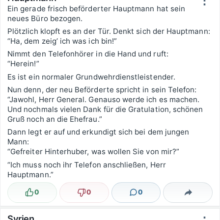
Ein gerade frisch beförderter Hauptmann hat sein
neues Büro bezogen.
Plötzlich klopft es an der Tür. Denkt sich der Hauptmann:
“Ha, dem zeig’ ich was ich bin!”
Nimmt den Telefonhörer in die Hand und ruft:
“Herein!”
Es ist ein normaler Grundwehrdienstleistender.
Nun denn, der neu Beförderte spricht in sein Telefon:
“Jawohl, Herr General. Genauso werde ich es machen.
Und nochmals vielen Dank für die Gratulation, schönen
Gruß noch an die Ehefrau.”
Dann legt er auf und erkundigt sich bei dem jungen
Mann:
“Gefreiter Hinterhuber, was wollen Sie von mir?”
“Ich muss noch ihr Telefon anschließen, Herr
Hauptmann.”
0
0
0
Lustig
Nicht lustig
Kommentare
Teilen
Syrien