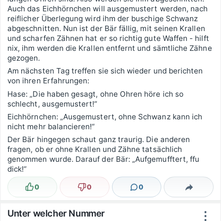
Auch das Eichhörnchen will ausgemustert werden, nach
reiflicher Überlegung wird ihm der buschige Schwanz
abgeschnitten. Nun ist der Bär fällig, mit seinen Krallen
und scharfen Zähnen hat er so richtig gute Waffen - hilft
nix, ihm werden die Krallen entfernt und sämtliche Zähne
gezogen.
Am nächsten Tag treffen sie sich wieder und berichten
von ihren Erfahrungen:
Hase: „Die haben gesagt, ohne Ohren höre ich so
schlecht, ausgemustert!“
Eichhörnchen: „Ausgemustert, ohne Schwanz kann ich
nicht mehr balancieren!“
Der Bär hingegen schaut ganz traurig. Die anderen
fragen, ob er ohne Krallen und Zähne tatsächlich
genommen wurde. Darauf der Bär: „Aufgemufftert, ffu
dick!“
0
0
0
Lustig
Nicht lustig
Kommentare
Teilen
Unter welcher Nummer
⋮