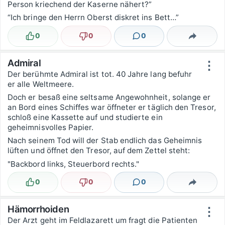
Person kriechend der Kaserne nähert?”
“Ich bringe den Herrn Oberst diskret ins Bett…”
0
0
0
Lustig
Nicht lustig
Kommentare
Teilen
Admiral
⋮
Der berühmte Admiral ist tot. 40 Jahre lang befuhr
er alle Weltmeere.
Doch er besaß eine seltsame Angewohnheit, solange er
an Bord eines Schiffes war öffneter er täglich den Tresor,
schloß eine Kassette auf und studierte ein
geheimnisvolles Papier.
Nach seinem Tod will der Stab endlich das Geheimnis
lüften und öffnet den Tresor, auf dem Zettel steht:
"Backbord links, Steuerbord rechts."
0
0
0
Lustig
Nicht lustig
Kommentare
Teilen
Hämorrhoiden
⋮
Der Arzt geht im Feldlazarett um fragt die Patienten