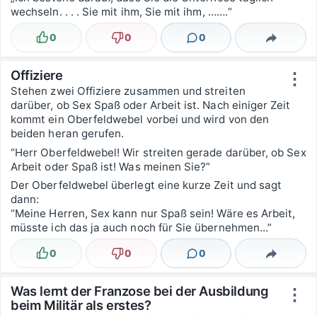
wechseln. . . . Sie mit ihm, Sie mit ihm, …….“
0
0
0
Lustig
Nicht lustig
Kommentare
Teilen
Offiziere
⋮
Stehen zwei Offiziere zusammen und streiten
darüber, ob Sex Spaß oder Arbeit ist. Nach einiger Zeit
kommt ein Oberfeldwebel vorbei und wird von den
beiden heran gerufen.
“Herr Oberfeldwebel! Wir streiten gerade darüber, ob Sex
Arbeit oder Spaß ist! Was meinen Sie?”
Der Oberfeldwebel überlegt eine kurze Zeit und sagt
dann:
“Meine Herren, Sex kann nur Spaß sein! Wäre es Arbeit,
müsste ich das ja auch noch für Sie übernehmen…”
0
0
0
Lustig
Nicht lustig
Kommentare
Teilen
Was lernt der Franzose bei der Ausbildung
⋮
beim Militär als erstes?