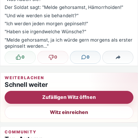
Der Soldat sagt: "Melde gehorsamst, Hämorrhoiden!"
"Und wie werden sie behandelt?"
"Ich werden jeden morgen gepinselt!"
"Haben sie irgendwelche Wünsche?"
"Melde gehorsamst, ja ich würde gern morgens als erster
gepinselt werden..."
0
0
0
Lustig
Nicht lustig
Kommentare
Teilen
WEITERLACHEN
Schnell weiter
Zufälligen Witz öffnen
Witz einreichen
COMMUNITY