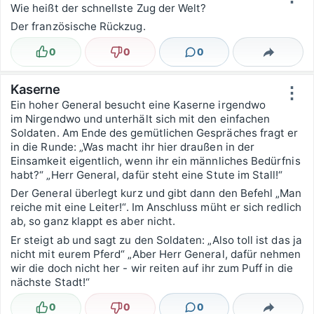
Wie heißt der schnellste Zug der Welt?
Der französische Rückzug.
0
0
0
Lustig
Nicht lustig
Kommentare
Teilen
Kaserne
⋮
Ein hoher General besucht eine Kaserne irgendwo
im Nirgendwo und unterhält sich mit den einfachen
Soldaten. Am Ende des gemütlichen Gespräches fragt er
in die Runde: „Was macht ihr hier draußen in der
Einsamkeit eigentlich, wenn ihr ein männliches Bedürfnis
habt?“ „Herr General, dafür steht eine Stute im Stall!“
Der General überlegt kurz und gibt dann den Befehl „Man
reiche mit eine Leiter!“. Im Anschluss müht er sich redlich
ab, so ganz klappt es aber nicht.
Er steigt ab und sagt zu den Soldaten: „Also toll ist das ja
nicht mit eurem Pferd“ „Aber Herr General, dafür nehmen
wir die doch nicht her - wir reiten auf ihr zum Puff in die
nächste Stadt!“
0
0
0
Lustig
Nicht lustig
Kommentare
Teilen