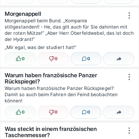
Morgenappell
⋮
Morgenappell beim Bund. „Kompanie
stillgestanden!! - He, das gilt auch für Sie dahinten mit
der roten Mütze!“ „Aber Herr Oberfeldwebel, das ist doch
der Hydrant!“
„Mir egal, was der studiert hat!“
0
0
0
Lustig
Nicht lustig
Kommentare
Teilen
Warum haben französische Panzer
⋮
Rückspiegel?
Warum haben französische Panzer Rückspiegel?
Damit so auch beim Fahren den Feind beobachten
können!
0
0
0
Lustig
Nicht lustig
Kommentare
Teilen
Was steckt in einem französischen
⋮
Taschenmesser?