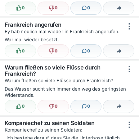
0
0
0
Lustig
Nicht lustig
Kommentare
Teilen
Frankreich angerufen
⋮
Ey hab neulich mal wieder in Frankreich angerufen.
War mal wieder besetzt.
0
0
0
Lustig
Nicht lustig
Kommentare
Teilen
Warum fließen so viele Flüsse durch
⋮
Frankreich?
Warum fließen so viele Flüsse durch Frankreich?
Das Wasser sucht sich immer den weg des geringsten
Widerstands.
0
0
0
Lustig
Nicht lustig
Kommentare
Teilen
Kompaniechef zu seinen Soldaten
⋮
Kompaniechef zu seinen Soldaten:
„Ich bestehe darauf, dass Sie die Unterhose täglich