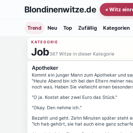
Zum Inhalt springen
Blondinenwitze.de
+ Witz ein
Trend
Neu
Top
Zufällig
Kategorien
KATEGORIE
Job
367 Witze in dieser Kategorie
Apotheker
Kommt ein junger Mann zum Apotheker und sa
"Heute Abend bin ich bei den Eltern meiner ne
noch was. Haben Sie vielleicht einen besonder
"O ja. Kostet aber zwei Euro das Stück."
"Okay. Den nehme ich."
Bezahlt und geht. Zehn Minuten später steht 
"Ich hab gehört, sie hat auch eine ganz scharfe