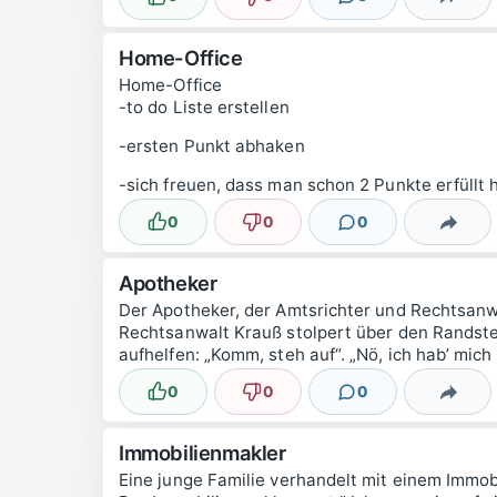
Lustig
Nicht lustig
Kommentare
Teilen
Home-Office
Home-Office
-to do Liste erstellen
-ersten Punkt abhaken
-sich freuen, dass man schon 2 Punkte erfüllt 
0
0
0
Lustig
Nicht lustig
Kommentare
Teilen
Apotheker
Der Apotheker, der Amtsrichter und Rechtsanw
Rechtsanwalt Krauß stolpert über den Randstei
aufhelfen: „Komm, steh auf“. „Nö, ich hab’ mich
0
0
0
Lustig
Nicht lustig
Kommentare
Teilen
Immobilienmakler
Eine junge Familie verhandelt mit einem Immobi