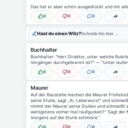
Das hat er aber schön ausgedrückt und mir a
0
0
0
Lustig
Nicht lustig
Kommentare
Teilen
Hast du einen Witz?
Schreib ihn hier …
Buchhalter
Buchhalter: "Herr Direktor, unter welche Rubri
Vorgänger durchgebrannt ist?" — "Unter laufe
0
0
0
Lustig
Nicht lustig
Kommentare
Teilen
Maurer
Auf der Baustelle machen die Maurer Frühstück
seine Stulle, sagt „Ih, Leberwurst“ und schmei
nimmt der Maurer seine Stullen und schmeißt si
wenigstens vorher mal raufgucken?“ Sagt der M
morgens auf die Stulle schmiere.“
0
0
0