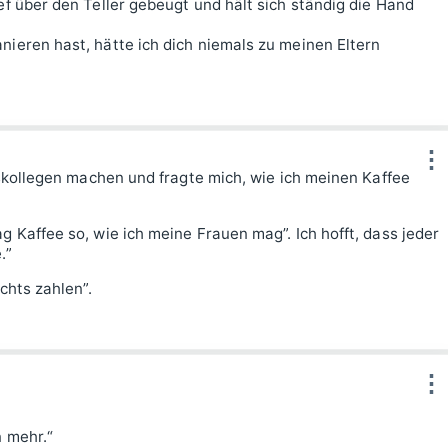
ef über den Teller gebeugt und hält sich ständig die Hand
nieren hast, hätte ich dich niemals zu meinen Eltern
⋮
itskollegen machen und fragte mich, wie ich meinen Kaffee
g Kaffee so, wie ich meine Frauen mag”. Ich hofft, dass jeder
.”
chts zahlen”.
⋮
n mehr.“