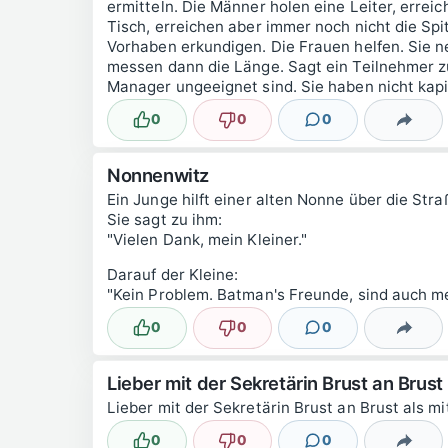
ermitteln. Die Männer holen eine Leiter, erreich
Tisch, erreichen aber immer noch nicht die Sp
Vorhaben erkundigen. Die Frauen helfen. Sie 
messen dann die Länge. Sagt ein Teilnehmer zu
Manager ungeeignet sind. Sie haben nicht kapie
0
0
0
Lustig
Nicht lustig
Kommentare
Teilen
Nonnenwitz
Ein Junge hilft einer alten Nonne über die Stra
Sie sagt zu ihm:
"Vielen Dank, mein Kleiner."
Darauf der Kleine:
"Kein Problem. Batman's Freunde, sind auch m
0
0
0
Lustig
Nicht lustig
Kommentare
Teilen
Lieber mit der Sekretärin Brust an Brust
Lieber mit der Sekretärin Brust an Brust als m
0
0
0
Lustig
Nicht lustig
Kommentare
Teilen