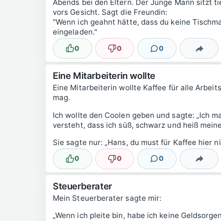
Abends bei den Eltern. Der Junge Mann sitzt ti
vors Gesicht. Sagt die Freundin:
"Wenn ich geahnt hätte, dass du keine Tischma
eingeladen."
0
0
0
Lustig
Nicht lustig
Kommentare
Teilen
Eine Mitarbeiterin wollte
Eine Mitarbeiterin wollte Kaffee für alle Arbe
mag.
Ich wollte den Coolen geben und sagte: „Ich ma
versteht, dass ich süß, schwarz und heiß meine
Sie sagte nur: „Hans, du must für Kaffee hier ni
0
0
0
Lustig
Nicht lustig
Kommentare
Teilen
Steuerberater
Mein Steuerberater sagte mir:
„Wenn ich pleite bin, habe ich keine Geldsorge