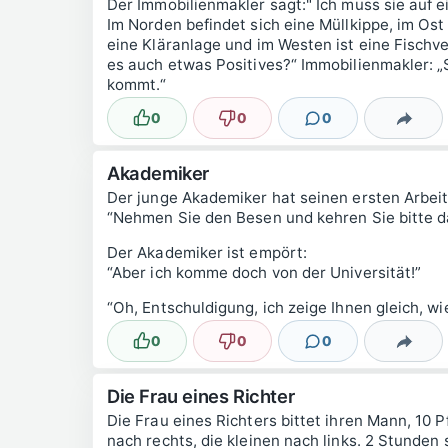
Der Immobilienmakler sagt:" Ich muss sie auf 
Im Norden befindet sich eine Müllkippe, im Ost 
eine Kläranlage und im Westen ist eine Fischver
es auch etwas Positives?“ Immobilienmakler: „
kommt.“
0
0
0
Lustig
Nicht lustig
Kommentare
Teilen
Akademiker
Der junge Akademiker hat seinen ersten Arbeits
“Nehmen Sie den Besen und kehren Sie bitte d
Der Akademiker ist empört:
“Aber ich komme doch von der Universität!”
“Oh, Entschuldigung, ich zeige Ihnen gleich, wi
0
0
0
Lustig
Nicht lustig
Kommentare
Teilen
Die Frau eines Richter
Die Frau eines Richters bittet ihren Mann, 10 P
nach rechts, die kleinen nach links. 2 Stunden 