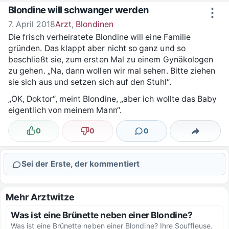
Zum Inhalt springen
Blondine will schwanger werden
⋮
7. April 2018
Arzt
,
Blondinen
Die frisch verheiratete Blondine will eine Familie
gründen. Das klappt aber nicht so ganz und so
beschließt sie, zum ersten Mal zu einem Gynäkologen
zu gehen. „Na, dann wollen wir mal sehen. Bitte ziehen
sie sich aus und setzen sich auf den Stuhl“.
„OK, Doktor“, meint Blondine, „aber ich wollte das Baby
eigentlich von meinem Mann“.
0
0
0
Lustig
Nicht lustig
Kommentare
Teilen
Sei der Erste, der kommentiert
Mehr Arztwitze
Was ist eine Brünette neben einer Blondine?
Was ist eine Brünette neben einer Blondine? Ihre Souffleuse.