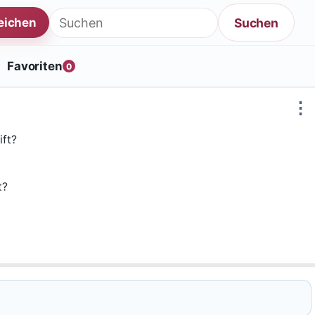
Suche nach:
Suchen
reichen
Favoriten
0
⋮
ift?
t?