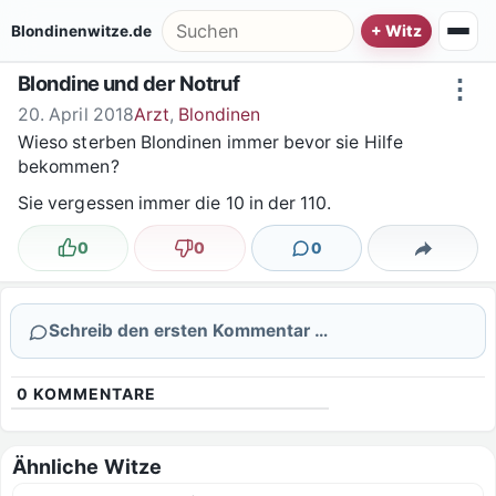
Zum Inhalt springen
Suche nach:
Blondinenwitze.de
Blondine und der Notruf
⋮
20. April 2018
Arzt
,
Blondinen
Wieso sterben Blondinen immer bevor sie Hilfe
bekommen?
Sie vergessen immer die 10 in der 110.
0
0
0
Lustig
Nicht lustig
Kommentare
Teilen
Schreib den ersten Kommentar …
0
KOMMENTARE
Ähnliche Witze