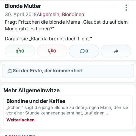
Zum Inhalt springen
Blonde Mutter
⋮
30. April 2018
Allgemein
,
Blondinen
Fragt Fritzchen die blonde Mama „Glaubst du auf dem
Mond gibt es Leben?“
Darauf sie „Klar, da brennt doch Licht.“
0
0
0
Lustig
Nicht lustig
Kommentare
Teilen
Sei der Erste, der kommentiert
Mehr Allgemeinwitze
Blondine und der Kaffee
„Schön,“ sagt die junge Blonde zu dem jungen Mann, den sie
vor einer Stunde kennenengelernt hat, „auf einen...
Weiterlachen