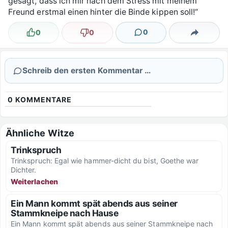
gesagt, dass ich mir nach dem Stress mit meinem
Freund erstmal einen hinter die Binde kippen soll!“
0
0
0
Lustig
Nicht lustig
Kommentare
Teilen
Schreib den ersten Kommentar …
0
KOMMENTARE
Ähnliche Witze
Trinkspruch
Trinkspruch: Egal wie hammer-dicht du bist, Goethe war
Dichter.
Weiterlachen
Ein Mann kommt spät abends aus seiner
Stammkneipe nach Hause
Ein Mann kommt spät abends aus seiner Stammkneipe nach