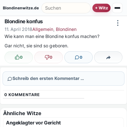
Zum Inhalt springen
Suche nach:
Blondinenwitze.de
Blondine konfus
⋮
11. April 2018
Allgemein
,
Blondinen
Wie kann man eine Blondine konfus machen?
Gar nicht, sie sind so geboren.
0
0
0
Lustig
Nicht lustig
Kommentare
Teilen
Schreib den ersten Kommentar …
0
KOMMENTARE
Ähnliche Witze
Angeklagter vor Gericht