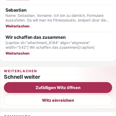
Sebastian
Name: Sebastian. Vorname: Ich bin zu dämlich, Formulare
auszufüllen. Da will man ins Fitnessstudio, stolpert über die
eigene...
Weiterlachen
Wir schaffen das zusammen
[caption id="attachment_4184" align="alignnone"
width="542"] Wir schaffen das zusammen[/caption]
Weiterlachen
WEITERLACHEN
Schnell weiter
Zufälligen Witz öffnen
Witz einreichen