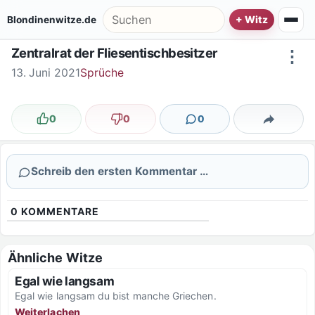
Zum Inhalt springen
Suche nach:
Blondinenwitze.de
Zentralrat der Fliesentischbesitzer
⋮
13. Juni 2021
Sprüche
0
0
0
Lustig
Nicht lustig
Kommentare
Teilen
Schreib den ersten Kommentar …
0
KOMMENTARE
Ähnliche Witze
Egal wie langsam
Egal wie langsam du bist manche Griechen.
Weiterlachen