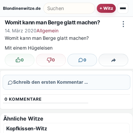
Zum Inhalt springen
Suche nach:
Blondinenwitze.de
Womit kann man Berge glatt machen?
⋮
14. März 2020
Allgemein
Womit kann man Berge glatt machen?
Mit einem Hügeleisen
0
0
0
Lustig
Nicht lustig
Kommentare
Teilen
Schreib den ersten Kommentar …
0
KOMMENTARE
Ähnliche Witze
Kopfkissen-Witz