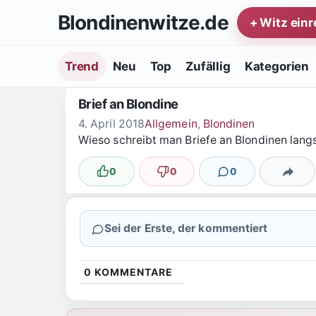
Zum Inhalt springen
Blondinenwitze.de
+ Witz ein
Trend
Neu
Top
Zufällig
Kategorien
Brief an Blondine
4. April 2018
Allgemein
,
Blondinen
Wieso schreibt man Briefe an Blondinen lang
0
0
0
Lustig
Nicht lustig
Kommentare
Teilen
Sei der Erste, der kommentiert
0
KOMMENTARE