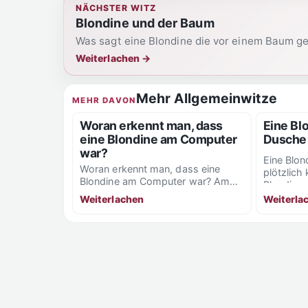
NÄCHSTER WITZ
Blondine und der Baum
Was sagt eine Blondine die vor einem Baum gef
Weiterlachen
→
Mehr Allgemeinwitze
MEHR DAVON
Woran erkennt man, dass
Eine Blo
eine Blondine am Computer
Dusche
war?
Eine Blon
Woran erkennt man, dass eine
plötzlich 
Blondine am Computer war? Am
Blondine
Tipp-Ex auf dem Bildschirm.
und...
Weiterla
Weiterlachen