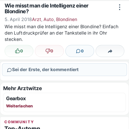
Zum Inhalt springen
Wie misst man die Intelligenz einer
⋮
Blondine?
5. April 2018
Arzt
,
Auto
,
Blondinen
Wie misst man die Intelligenz einer Blondine? Einfach
den Luftdruckprüfer an der Tankstelle in ihr Ohr
stecken.
0
0
0
Lustig
Nicht lustig
Kommentare
Teilen
Sei der Erste, der kommentiert
Mehr Arztwitze
Gearbox
Weiterlachen
COMMUNITY
Top-Autoren