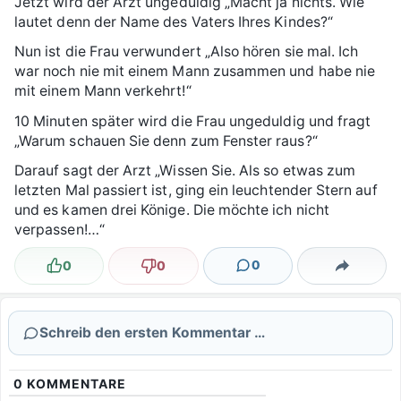
Jetzt wird der Arzt ungeduldig „Macht ja nichts. Wie
lautet denn der Name des Vaters Ihres Kindes?“
Nun ist die Frau verwundert „Also hören sie mal. Ich
war noch nie mit einem Mann zusammen und habe nie
mit einem Mann verkehrt!“
10 Minuten später wird die Frau ungeduldig und fragt
„Warum schauen Sie denn zum Fenster raus?“
Darauf sagt der Arzt „Wissen Sie. Als so etwas zum
letzten Mal passiert ist, ging ein leuchtender Stern auf
und es kamen drei Könige. Die möchte ich nicht
verpassen!…“
0
0
0
Lustig
Nicht lustig
Kommentare
Teilen
Schreib den ersten Kommentar …
0
KOMMENTARE