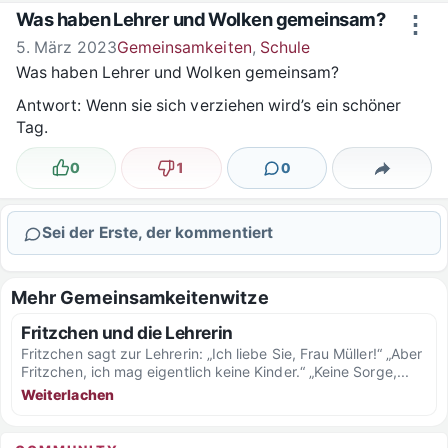
Zum Inhalt springen
Was haben Lehrer und Wolken gemeinsam?
⋮
5. März 2023
Gemeinsamkeiten
,
Schule
Was haben Lehrer und Wolken gemeinsam?
Antwort: Wenn sie sich verziehen wird’s ein schöner
Tag.
0
1
0
Lustig
Nicht lustig
Kommentare
Teilen
Sei der Erste, der kommentiert
Mehr Gemeinsamkeitenwitze
Fritzchen und die Lehrerin
Fritzchen sagt zur Lehrerin: „Ich liebe Sie, Frau Müller!“ „Aber
Fritzchen, ich mag eigentlich keine Kinder.“ „Keine Sorge,...
Weiterlachen