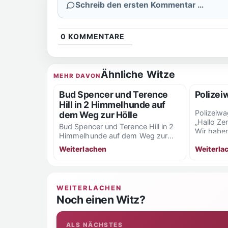
Schreib den ersten Kommentar …
0
KOMMENTARE
Ähnliche Witze
MEHR DAVON
Bud Spencer und Terence
Polizei
Hill in 2 Himmelhunde auf
Polizeiwa
dem Weg zur Hölle
„Hallo Zen
Bud Spencer und Terence Hill in 2
Wir haben
Himmelhunde auf dem Weg zur
Strasse ei
Hölle: „Von meiner Blutprobe
Weiterla
Weiterlachen
können die...
WEITERLACHEN
Noch einen Witz?
ALS NÄCHSTES