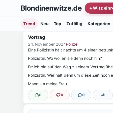
Zum Inhalt springen
Blondinenwitze.de
+ Witz ein
Trend
Neu
Top
Zufällig
Kategorien
Vortrag
24. November 2024
Polizei
Eine Polizistin hält nachts um 4 einen betru
Polizistin: Wo wollen sie denn noch hin?
Er: ich bin auf den Weg zu einem Vortrag üb
Polizistin: Wer hält denn um diese Zeit noch 
Mann: Ja meine Frau.
0
0
0
Lustig
Nicht lustig
Kommentare
Teilen