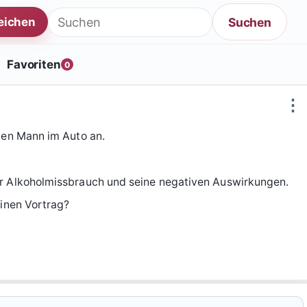
Suche nach:
Suchen
reichen
Favoriten
0
⋮
nken Mann im Auto an.
er Alkoholmissbrauch und seine negativen Auswirkungen.
einen Vortrag?