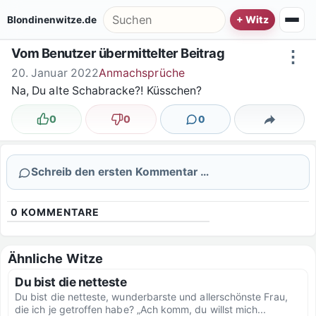
Zum Inhalt springen
Suche nach:
Blondinenwitze.de
Vom Benutzer übermittelter Beitrag
⋮
20. Januar 2022
Anmachsprüche
Na, Du alte Schabracke?! Küsschen?
0
0
0
Lustig
Nicht lustig
Kommentare
Teilen
Schreib den ersten Kommentar …
0
KOMMENTARE
Ähnliche Witze
Du bist die netteste
Du bist die netteste, wunderbarste und allerschönste Frau,
die ich je getroffen habe? „Ach komm, du willst mich...