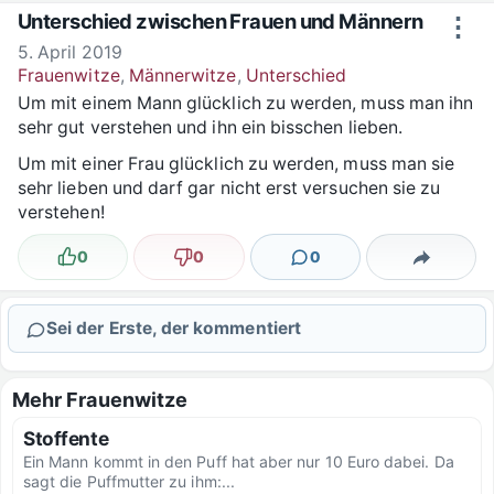
Zum Inhalt springen
Unterschied zwischen Frauen und Männern
⋮
5. April 2019
Frauenwitze
,
Männerwitze
,
Unterschied
Um mit einem Mann glücklich zu werden, muss man ihn
sehr gut verstehen und ihn ein bisschen lieben.
Um mit einer Frau glücklich zu werden, muss man sie
sehr lieben und darf gar nicht erst versuchen sie zu
verstehen!
0
0
0
Lustig
Nicht lustig
Kommentare
Teilen
Sei der Erste, der kommentiert
Mehr Frauenwitze
Stoffente
Ein Mann kommt in den Puff hat aber nur 10 Euro dabei. Da
sagt die Puffmutter zu ihm:...