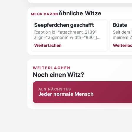
Ähnliche Witze
MEHR DAVON
Seepferdchen geschafft
Büste
[caption id="attachment_2139"
Seit dem 
align="alignnone" width="860"]
meinem Z
Seepferdchen geschafft[/caption]
ich in w
Weiterlachen
Weiterla
keine Pro
WEITERLACHEN
Noch einen Witz?
ALS NÄCHSTES
Jeder normale Mensch