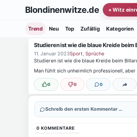
Zum Inhalt springen
Blondinenwitze.de
+ Witz ein
Trend
Neu
Top
Zufällig
Kategorien
Studieren ist wie die blaue Kreide beim 
11. Januar 2023
Sport
,
Sprüche
Studieren ist wie die blaue Kreide beim Billa
Man fühlt sich unheimlich professionell, abe
0
0
0
Lustig
Nicht lustig
Kommentare
Teilen
Schreib den ersten Kommentar …
0
KOMMENTARE