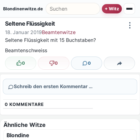
Zum Inhalt springen
Suche nach:
Blondinenwitze.de
Seltene Flüssigkeit
⋮
18. Januar 2019
Beamtenwitze
Seltene Flüssigkeit mit 15 Buchstaben?
Beamtenschweiss
0
0
0
Lustig
Nicht lustig
Kommentare
Teilen
Schreib den ersten Kommentar …
0
KOMMENTARE
Ähnliche Witze
Blondine