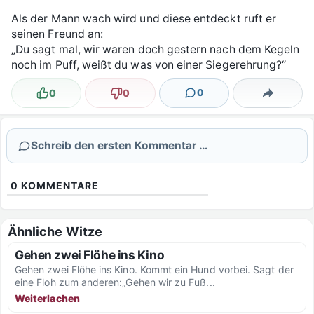
Als der Mann wach wird und diese entdeckt ruft er
seinen Freund an:
„Du sagt mal, wir waren doch gestern nach dem Kegeln
noch im Puff, weißt du was von einer Siegerehrung?“
0
0
0
Lustig
Nicht lustig
Kommentare
Teilen
Schreib den ersten Kommentar …
0
KOMMENTARE
Ähnliche Witze
Gehen zwei Flöhe ins Kino
Gehen zwei Flöhe ins Kino. Kommt ein Hund vorbei. Sagt der
eine Floh zum anderen:„Gehen wir zu Fuß...
Weiterlachen