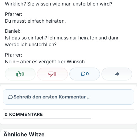
Wirklich? Sie wissen wie man unsterblich wird?
Pfarrer:
Du musst einfach heiraten.
Daniel:
Ist das so einfach? Ich muss nur heiraten und dann
werde ich unsterblich?
Pfarrer:
Nein – aber es vergeht der Wunsch.
0
0
0
Lustig
Nicht lustig
Kommentare
Teilen
Schreib den ersten Kommentar …
0
KOMMENTARE
Ähnliche Witze