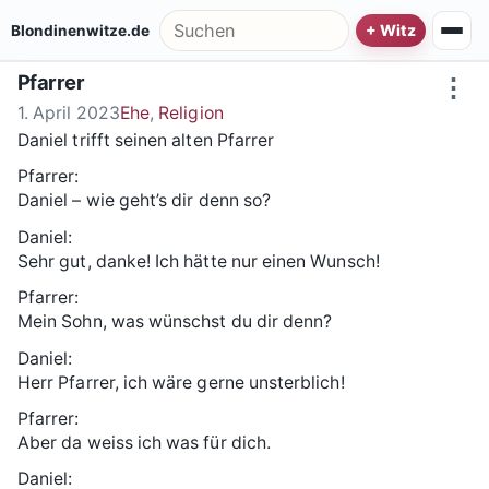
Zum Inhalt springen
Suche nach:
Blondinenwitze.de
Pfarrer
⋮
1. April 2023
Ehe
,
Religion
Daniel trifft seinen alten Pfarrer
Pfarrer:
Daniel – wie geht’s dir denn so?
Daniel:
Sehr gut, danke! Ich hätte nur einen Wunsch!
Pfarrer:
Mein Sohn, was wünschst du dir denn?
Daniel:
Herr Pfarrer, ich wäre gerne unsterblich!
Pfarrer:
Aber da weiss ich was für dich.
Daniel: