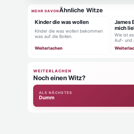
Ähnliche Witze
MEHR DAVON
Kinder die was wollen
James B
mich li
Kinder die was wollen bekommen
Wie ist e
was auf die Bollen.
Auf- und
schon bes
Weiterlachen
Weiterla
versuchen
WEITERLACHEN
Noch einen Witz?
ALS NÄCHSTES
Dumm