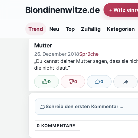
Zum Inhalt springen
Blondinenwitze.de
+ Witz ein
Trend
Neu
Top
Zufällig
Kategorien
Mutter
26. Dezember 2018
Sprüche
„Du kannst deiner Mutter sagen, dass sie nic
die nicht klaut.“
0
0
0
Lustig
Nicht lustig
Kommentare
Teilen
Schreib den ersten Kommentar …
0
KOMMENTARE