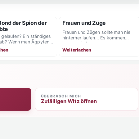
ond der Spion der
Frauen und Züge
ebte
Frauen und Zügen sollte man nie
s gelaufen? Ein ständiges
hinterher laufen… Es kommen
 ab? Wenn man Ägpyten
immer wieder neue…
ucht, sollte man auch
Weiterlachen
chen
...
ÜBERRASCH MICH
Zufälligen Witz öffnen