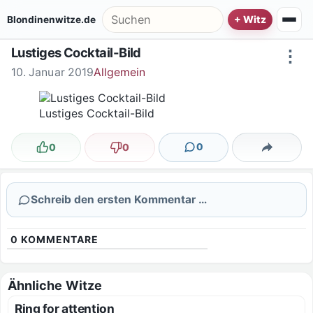
Zum Inhalt springen
Suche nach:
Blondinenwitze.de
Lustiges Cocktail-Bild
⋮
10. Januar 2019
Allgemein
Lustiges Cocktail-Bild
0
0
0
Lustig
Nicht lustig
Kommentare
Teilen
Schreib den ersten Kommentar …
0
KOMMENTARE
Ähnliche Witze
Ring for attention