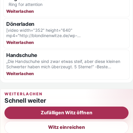
Ring for attention
Weiterlachen
Dönerladen
[video width="352" height="640"
mp4="http://blondinenwitze.de/wp-
content/uploads/2019/09/VID-20190920-WA0000.mp4"]
Weiterlachen
[/video]
Handschuhe
„Die Handschuhe sind zwar etwas steif, aber diese kleinen
Schwerter haben mich überzeugt. 5 Sterne!“ -Beste
Amazonbewertung für...
Weiterlachen
WEITERLACHEN
Schnell weiter
Zufälligen Witz öffnen
Witz einreichen