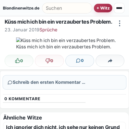
Zum Inhalt springen
Suche nach:
Blondinenwitze.de
Küss mich ich bin ein verzaubertes Problem.
⋮
23. Januar 2019
Sprüche
Küss mich ich bin ein verzaubertes Problem.
0
0
0
Lustig
Nicht lustig
Kommentare
Teilen
Schreib den ersten Kommentar …
0
KOMMENTARE
Ähnliche Witze
Ich ignorier dich nicht, ich sehe nur keinen Grund